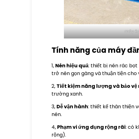
máy ép
Tính năng của máy đầ
1,
Nén hiệu quả
: thiết bị nén rác bọ
trở nên gọn gàng và thuận tiện cho v
2,
Tiết kiệm năng lượng và bảo vệ
trường xanh.
3,
Dễ vận hành
: thiết kế thân thiệ
nén.
4,
Phạm vi ứng dụng rộng rãi
: có 
rộng).