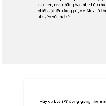
thải EPE/EPS, chẳng hạn như hộp thức
nhiệt, vật liệu đóng gói, v.v. Máy có 
chuyển và lưu trữ.
Máy ép bọt EPS đứng, giống như
má