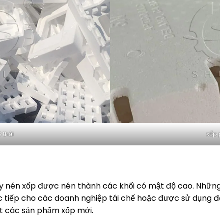
 thải
xốp 
áy nén xốp được nén thành các khối có mật độ cao. Những
tiếp cho các doanh nghiệp tái chế hoặc được sử dụng để x
t các sản phẩm xốp mới.