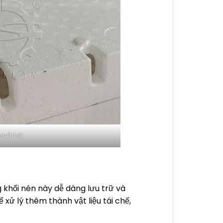
phế thải
 khối nén này dễ dàng lưu trữ và
ử lý thêm thành vật liệu tái chế,