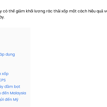
 có thể giảm khối lượng rác thải xốp một cách hiệu quả và 
ày.
 áp dụng
n xốp
EPS
áy đầm bọt
 đến Malaysia
gửi đến Mỹ