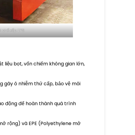
i chế xốp EPS
t liệu bọt, vốn chiếm không gian lớn,
ng gây ô nhiễm thứ cấp, bảo vệ môi
 lao động để hoàn thành quá trình
ne mở rộng) và EPE (Polyethylene mở