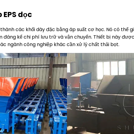
p EPS dọc
 thành các khối dày đặc bằng áp suất cơ học. Nó có thể gi
giảm đáng kể chi phí lưu trữ và vận chuyển. Thiết bị này đư
ác ngành công nghiệp khác cần xử lý chất thải bọt.