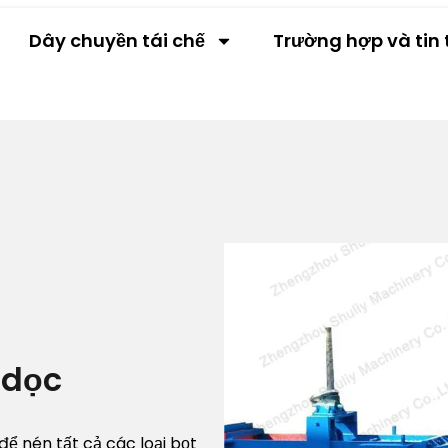
Dây chuyền tái chế
Trường hợp và tin 
 dọc
 nén tất cả các loại bọt