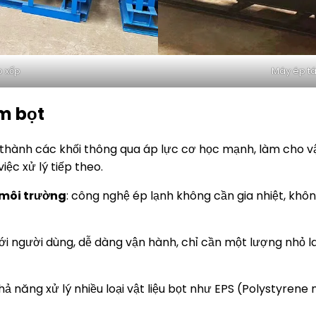
 xốp
Máy ép tá
m bọt
t thành các khối thông qua áp lực cơ học mạnh, làm cho vậ
iệc xử lý tiếp theo.
 môi trường
: công nghệ ép lạnh không cần gia nhiệt, khô
n với người dùng, dễ dàng vận hành, chỉ cần một lượng nhỏ
khả năng xử lý nhiều loại vật liệu bọt như EPS (Polystyre