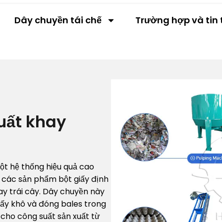
Dây chuyền tái chế
Trường hợp và tin 
uất khay
ột hệ thống hiệu quả cao
nh các sản phẩm bột giấy định
ay trái cây. Dây chuyền này
 sấy khô và đóng bales trong
 cho công suất sản xuất từ