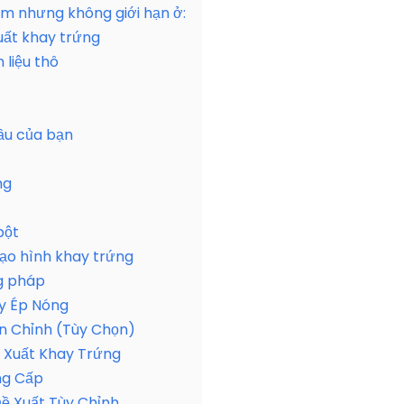
m nhưng không giới hạn ở:
uất khay trứng
 liệu thô
ầu của bạn
ng
bột
tạo hình khay trứng
ng pháp
áy Ép Nóng
n Chỉnh (Tùy Chọn)
 Xuất Khay Trứng
ng Cấp
Đề Xuất Tùy Chỉnh