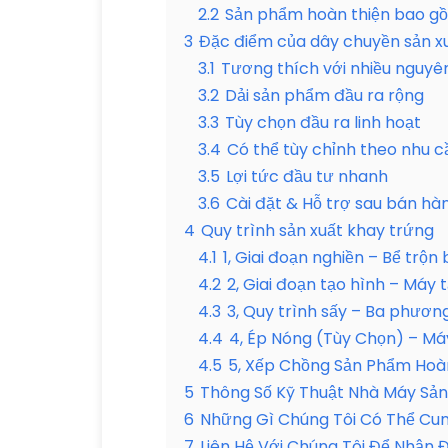
2.2
Sản phẩm hoàn thiện bao gồ
3
Đặc điểm của dây chuyền sản x
3.1
Tương thích với nhiều nguyên
3.2
Dải sản phẩm đầu ra rộng
3.3
Tùy chọn đầu ra linh hoạt
3.4
Có thể tùy chỉnh theo nhu c
3.5
Lợi tức đầu tư nhanh
3.6
Cài đặt & Hỗ trợ sau bán hà
4
Quy trình sản xuất khay trứng
4.1
1, Giai đoạn nghiền – Bể trộn 
4.2
2, Giai đoạn tạo hình – Máy 
4.3
3, Quy trình sấy – Ba phươ
4.4
4, Ép Nóng (Tùy Chọn) – M
4.5
5, Xếp Chồng Sản Phẩm Hoà
5
Thông Số Kỹ Thuật Nhà Máy Sản
6
Những Gì Chúng Tôi Có Thể Cu
7
Liên Hệ Với Chúng Tôi Để Nhận 