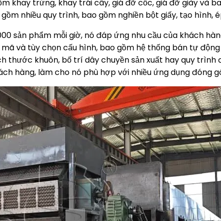
m khay trứng, khay trái cây, giá đỡ cốc, giá đỡ giày và 
gồm nhiều quy trình, bao gồm nghiền bột giấy, tạo hình, é
8.000 sản phẩm mỗi giờ, nó đáp ứng nhu cầu của khách hàn
 mã và tùy chọn cấu hình, bao gồm hệ thống bán tự động 
ích thước khuôn, bố trí dây chuyền sản xuất hay quy trình 
hách hàng, làm cho nó phù hợp với nhiều ứng dụng đóng g