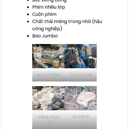
Phim nhiều lớp
Cuộn phim
Chất thải màng trong nhà (hậu
công nghiệp)
Bao Jumbo
bao xi măng
túi nhựa thải
màng nhựa
tái chế túi
thải
raffia