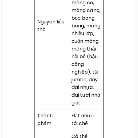
màng co,
màng căng,
bọc bong
Nguyên liệu
bóng, màng
thô
nhiều lớp,
cuộn màng,
màng thải
nội bộ (hậu
công
nghiệp), túi
jumbo, dây
đai nhựa,
đai tưới nhỏ
giọt
Thành
Hạt nhựa
phẩm
tái chế
Có thể