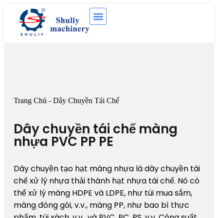
Trang Chủ
-
Dây Chuyền Tái Chế
Dây chuyền tái chế màng
nhựa PVC PP PE
Dây chuyền tạo hạt màng nhựa là dây chuyền tái
chế xử lý nhựa thải thành hạt nhựa tái chế. Nó có
thể xử lý màng HDPE và LDPE, như túi mua sắm,
màng đóng gói, v.v., màng PP, như bao bì thực
phẩm, túi xách, v.v., và PVC, PC, PS, v.v. Công suất