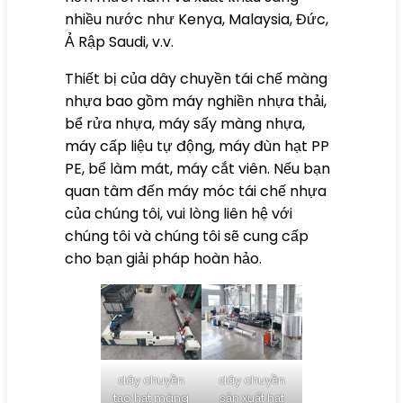
nhiều nước như Kenya, Malaysia, Đức,
Ả Rập Saudi, v.v.
Thiết bị của dây chuyền tái chế màng
nhựa bao gồm máy nghiền nhựa thải,
bể rửa nhựa, máy sấy màng nhựa,
máy cấp liệu tự động, máy đùn hạt PP
PE, bể làm mát, máy cắt viên. Nếu bạn
quan tâm đến máy móc tái chế nhựa
của chúng tôi, vui lòng liên hệ với
chúng tôi và chúng tôi sẽ cung cấp
cho bạn giải pháp hoàn hảo.
dây chuyền
dây chuyền
tạo hạt màng
sản xuất hạt