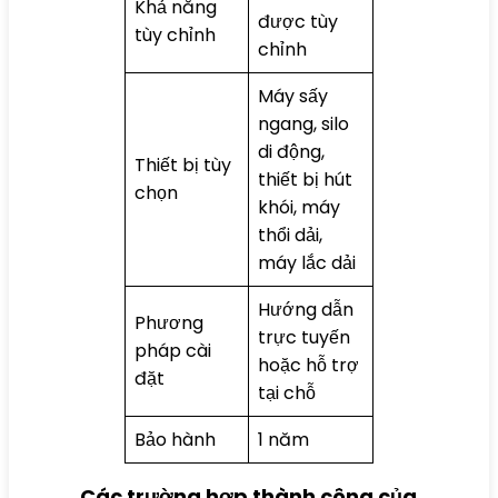
Khả năng
được tùy
tùy chỉnh
chỉnh
Máy sấy
ngang, silo
di động,
Thiết bị tùy
thiết bị hút
chọn
khói, máy
thổi dải,
máy lắc dải
Hướng dẫn
Phương
trực tuyến
pháp cài
hoặc hỗ trợ
đặt
tại chỗ
Bảo hành
1 năm
Các trường hợp thành công của