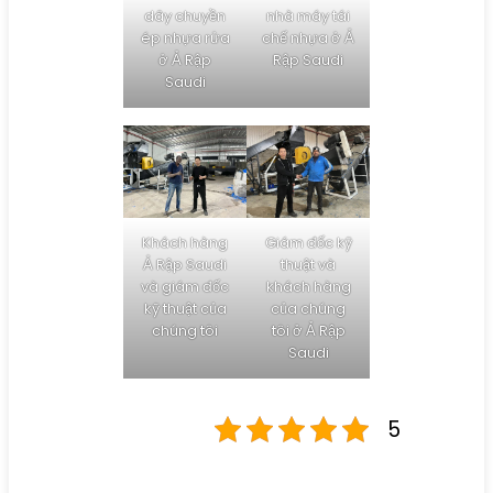
dây chuyền
nhà máy tái
ép nhựa rửa
chế nhựa ở Ả
ở Ả Rập
Rập Saudi
Saudi
Khách hàng
Giám đốc kỹ
Ả Rập Saudi
thuật và
và giám đốc
khách hàng
kỹ thuật của
của chúng
chúng tôi
tôi ở Ả Rập
Saudi
5