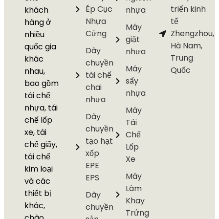
Ép Cục
triển kinh
khách
nhựa
Nhựa
tế
hàng ở
Máy
Cứng
Zhengzhou,
nhiều
giặt
Hà Nam,
quốc gia
Dây
nhựa
Trung
khác
chuyền
Máy
Quốc
nhau,
tái chế
sấy
bao gồm
chai
nhựa
tái chế
nhựa
nhựa, tái
Máy
Dây
chế lốp
Tái
chuyền
xe, tái
Chế
tạo hạt
chế giấy,
Lốp
xốp
tái chế
Xe
EPE
kim loại
Máy
EPS
và các
Làm
thiết bị
Dây
Khay
khác,
chuyền
Trứng
chào