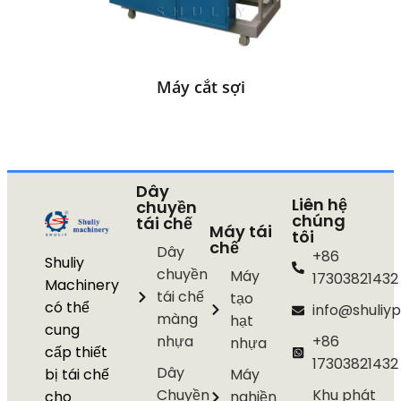
Máy cắt sợi
Dây
Liên hệ
chuyền
chúng
tái chế
Máy tái
tôi
chế
Dây
+86
Shuliy
chuyền
Máy
17303821432
Machinery
tái chế
tạo
có thể
info@shuliyp
màng
hạt
cung
nhựa
+86
nhựa
cấp thiết
17303821432
Dây
bị tái chế
Máy
Chuyền
Khu phát
cho
nghiền