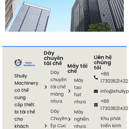
Dây
Liên hệ
chuyền
chúng
tái chế
Máy tái
tôi
chế
Dây
+86
Shuliy
chuyền
Máy
17303821432
Machinery
tái chế
tạo
có thể
info@shuliyp
màng
hạt
cung
nhựa
+86
nhựa
cấp thiết
17303821432
Dây
bị tái chế
Máy
Chuyền
Khu phát
cho
nghiền
Ép Cục
triển kinh
khách
nhựa