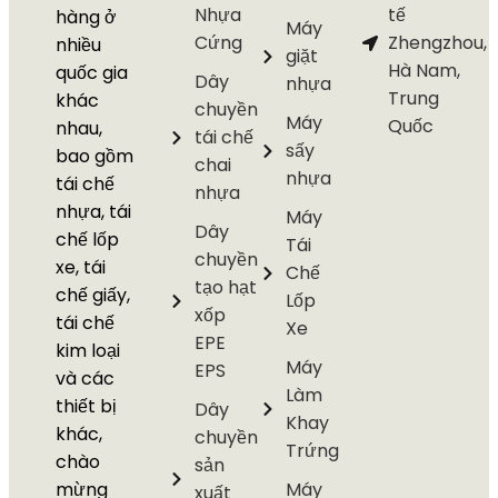
Nhựa
tế
hàng ở
Máy
Cứng
Zhengzhou,
nhiều
giặt
Hà Nam,
quốc gia
Dây
nhựa
Trung
khác
chuyền
Máy
Quốc
nhau,
tái chế
sấy
bao gồm
chai
nhựa
tái chế
nhựa
nhựa, tái
Máy
Dây
chế lốp
Tái
chuyền
xe, tái
Chế
tạo hạt
chế giấy,
Lốp
xốp
tái chế
Xe
EPE
kim loại
Máy
EPS
và các
Làm
thiết bị
Dây
Khay
khác,
chuyền
Trứng
chào
sản
mừng
Máy
xuất