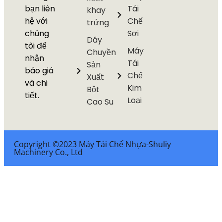
bạn liên
Tái
khay
hệ với
Chế
trứng
chúng
Sợi
Dây
tôi để
Máy
Chuyền
nhận
Tái
Sản
báo giá
Chế
Xuất
và chi
Kim
Bột
tiết.
Loại
Cao Su
Copyright ©2023 Máy Tái Chế Nhựa-Shuliy
Machinery Co., Ltd