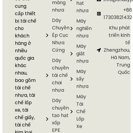
màng
hạt
cung
nhựa
+86
nhựa
cấp thiết
17303821432
Dây
bị tái chế
Máy
Chuyền
Khu phát
cho
nghiền
Ép Cục
triển kinh
khách
nhựa
Nhựa
tế
hàng ở
Máy
Cứng
Zhengzhou,
nhiều
giặt
Hà Nam,
quốc gia
Dây
nhựa
Trung
khác
chuyền
Máy
Quốc
nhau,
tái chế
sấy
bao gồm
chai
nhựa
tái chế
nhựa
nhựa, tái
Máy
Dây
chế lốp
Tái
chuyền
xe, tái
Chế
tạo hạt
chế giấy,
Lốp
xốp
tái chế
Xe
EPE
kim loại