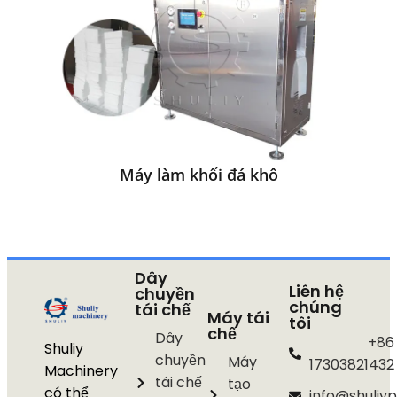
Máy làm khối đá khô
Dây
Liên hệ
chuyền
chúng
tái chế
Máy tái
tôi
chế
Dây
+86
Shuliy
chuyền
Máy
17303821432
Machinery
tái chế
tạo
có thể
info@shuliyp