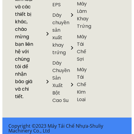
Máy
EPS
và các
Làm
thiết bị
Dây
Khay
khác,
chuyền
Trứng
chào
sản
mừng
Máy
xuất
bạn liên
Tái
khay
hệ với
Chế
trứng
chúng
Sợi
Dây
tôi để
Máy
Chuyền
nhận
Tái
Sản
báo giá
Chế
Xuất
và chi
Kim
Bột
tiết.
Loại
Cao Su
Copyright ©2023 Máy Tái Chế Nhựa-Shuliy
Machinery Co., Ltd