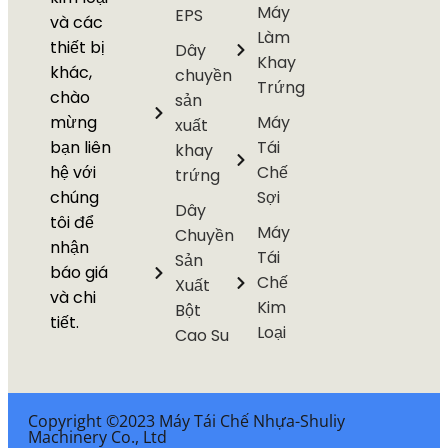
Máy
EPS
và các
Làm
thiết bị
Dây
Khay
khác,
chuyền
Trứng
chào
sản
mừng
Máy
xuất
bạn liên
Tái
khay
hệ với
Chế
trứng
chúng
Sợi
Dây
tôi để
Máy
Chuyền
nhận
Tái
Sản
báo giá
Chế
Xuất
và chi
Kim
Bột
tiết.
Loại
Cao Su
Copyright ©2023 Máy Tái Chế Nhựa-Shuliy
Machinery Co., Ltd