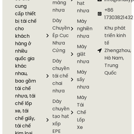
màng
hạt
cung
nhựa
+86
nhựa
cấp thiết
17303821432
Dây
bị tái chế
Máy
Chuyền
Khu phát
cho
nghiền
Ép Cục
triển kinh
khách
nhựa
Nhựa
tế
hàng ở
Máy
Cứng
Zhengzhou,
nhiều
giặt
Hà Nam,
quốc gia
Dây
nhựa
Trung
khác
chuyền
Máy
Quốc
nhau,
tái chế
sấy
bao gồm
chai
nhựa
tái chế
nhựa
nhựa, tái
Máy
Dây
chế lốp
Tái
chuyền
xe, tái
Chế
tạo hạt
chế giấy,
Lốp
xốp
tái chế
Xe
EPE
kim loại