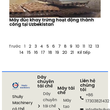
Máy đúc khay trứng hoạt động thành
công tại Uzbekistan
Trước
1
2
3
4
5
6
7
8
9
10
11
12
13
14
15
16
17
18
19
20
21
Kế tiếp
Dây
Liên hệ
chuyền
chúng
tái chế
Máy tái
tôi
chế
Dây
+86
Shuliy
chuyền
Máy
17303821432
Machinery
tái chế
tạo
có thể
info@shuliyp