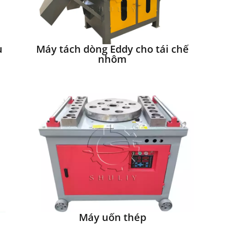
u
Máy tách dòng Eddy cho tái chế
nhôm
Máy uốn thép