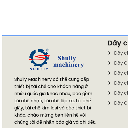
Dây c
Dây c
Dây C
Dây ch
Shuliy Machinery có thể cung cấp
Dây c
thiết bị tái chế cho khách hàng ở
Dây c
nhiều quốc gia khác nhau, bao gồm
tái chế nhựa, tái chế lốp xe, tái chế
Dây C
giấy, tái chế kim loại và các thiết bị
khác, chào mừng bạn liên hệ với
chúng tôi để nhận báo giá và chi tiết.