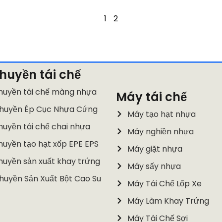
1
2
huyền tái chế
huyền tái chế màng nhựa
Máy tái chế
huyền Ép Cục Nhựa Cứng
Máy tạo hạt nhựa
uyền tái chế chai nhựa
Máy nghiền nhựa
huyền tạo hạt xốp EPE EPS
Máy giặt nhựa
huyền sản xuất khay trứng
Máy sấy nhựa
huyền Sản Xuất Bột Cao Su
Máy Tái Chế Lốp Xe
Máy Làm Khay Trứng
Máy Tái Chế Sợi