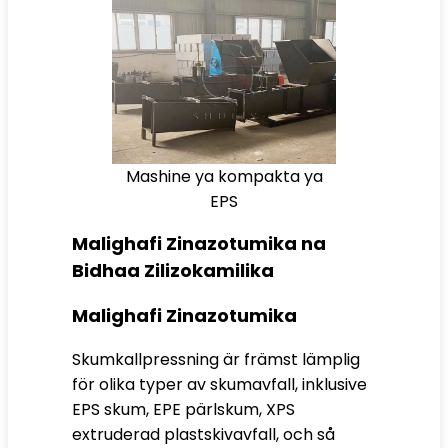
Mashine ya kompakta ya
EPS
Malighafi Zinazotumika na
Bidhaa Zilizokamilika
Malighafi Zinazotumika
Skumkallpressning är främst lämplig
för olika typer av skumavfall, inklusive
EPS
skum, EPE pärlskum, XPS
extruderad plastskivavfall, och så