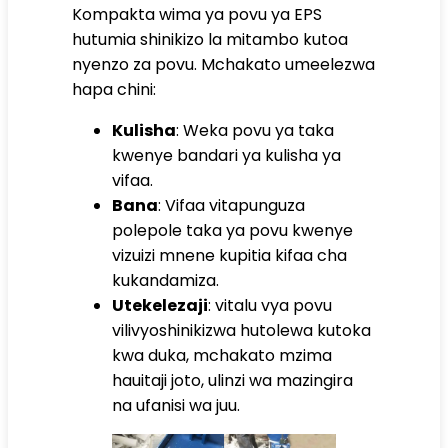
Kompakta wima ya povu ya EPS
hutumia shinikizo la mitambo kutoa
nyenzo za povu. Mchakato umeelezwa
hapa chini:
Kulisha
: Weka povu ya taka
kwenye bandari ya kulisha ya
vifaa.
Bana
: Vifaa vitapunguza
polepole taka ya povu kwenye
vizuizi mnene kupitia kifaa cha
kukandamiza.
Utekelezaji
: vitalu vya povu
vilivyoshinikizwa hutolewa kutoka
kwa duka, mchakato mzima
hauitaji joto, ulinzi wa mazingira
na ufanisi wa juu.