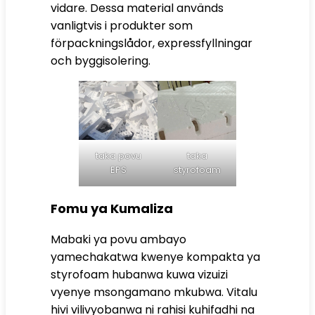
vidare. Dessa material används
vanligtvis i produkter som
förpackningslådor, expressfyllningar
och byggisolering.
taka povu
taka
EPS
styrofoam
Fomu ya Kumaliza
Mabaki ya povu ambayo
yamechakatwa kwenye kompakta ya
styrofoam hubanwa kuwa vizuizi
vyenye msongamano mkubwa. Vitalu
hivi vilivyobanwa ni rahisi kuhifadhi na