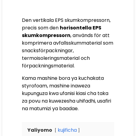
Den vertikala EPS skumkompressorn,
precis som den
horisontella EPS
skumkompressorn
, används för att
komprimera avfallsskummaterial som
snacksförpackningar,
termoisoleringsmaterial och
förpackningsmaterial.
Kama mashine bora ya kuchakata
styrofoam, mashine inaweza
kupunguza kwa ufanisi kiasi cha taka
za povu na kuwezesha uhifadhi, usafiri
na matumizi ya baadae.
Yaliyomo
kujificha