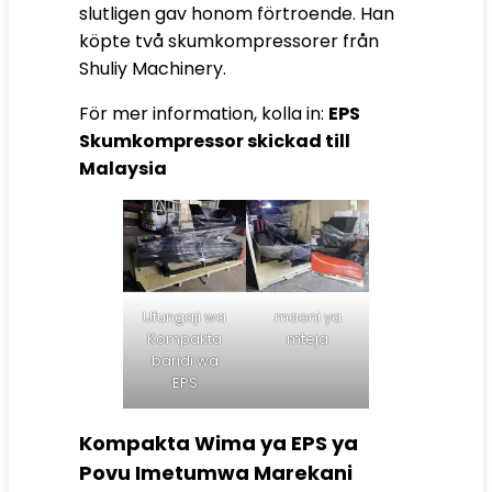
slutligen gav honom förtroende. Han
köpte två skumkompressorer från
Shuliy Machinery.
För mer information, kolla in:
EPS
Skumkompressor skickad till
Malaysia
Ufungaji wa
maoni ya
Kompakta
mteja
baridi wa
EPS
Kompakta Wima ya EPS ya
Povu Imetumwa Marekani