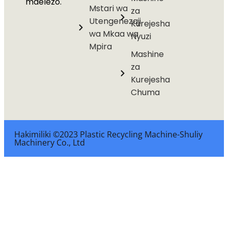
maelezo.
Mstari wa
za
Utengenezaji
Kurejesha
wa Mkaa wa
Nyuzi
Mpira
Mashine
za
Kurejesha
Chuma
Hakimiliki ©2023 Plastic Recycling Machine-Shuliy
Machinery Co., Ltd