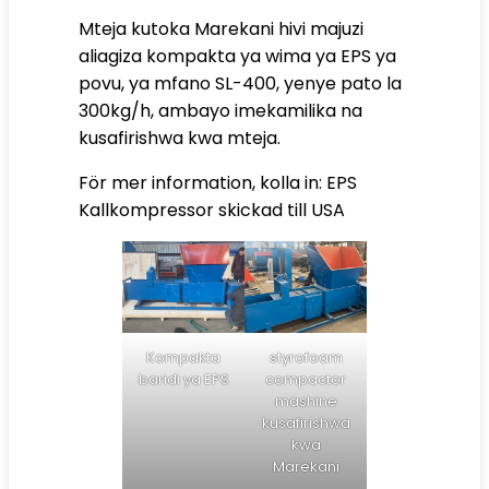
Mteja kutoka Marekani hivi majuzi
aliagiza kompakta ya wima ya EPS ya
povu, ya mfano SL-400, yenye pato la
300kg/h, ambayo imekamilika na
kusafirishwa kwa mteja.
För mer information, kolla in:
EPS
Kallkompressor skickad till USA
Kompakta
styrofoam
baridi ya EPS
compactor
mashine
kusafirishwa
kwa
Marekani