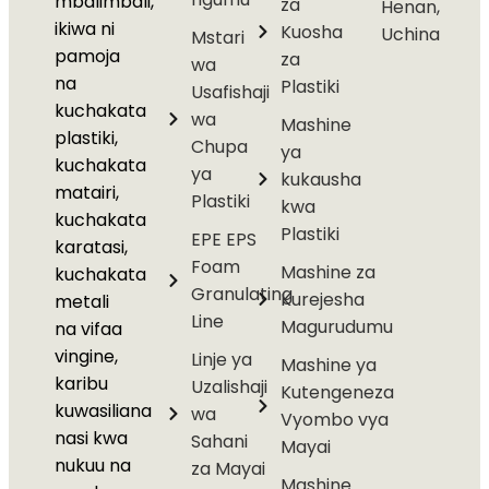
mbalimbali,
za
Henan,
ikiwa ni
Kuosha
Uchina
Mstari
pamoja
za
wa
na
Plastiki
Usafishaji
kuchakata
wa
Mashine
plastiki,
Chupa
ya
kuchakata
ya
kukausha
matairi,
Plastiki
kwa
kuchakata
Plastiki
EPE EPS
karatasi,
Foam
Mashine za
kuchakata
Granulating
Kurejesha
metali
Line
Magurudumu
na vifaa
vingine,
Linje ya
Mashine ya
karibu
Uzalishaji
Kutengeneza
kuwasiliana
wa
Vyombo vya
nasi kwa
Sahani
Mayai
nukuu na
za Mayai
Mashine