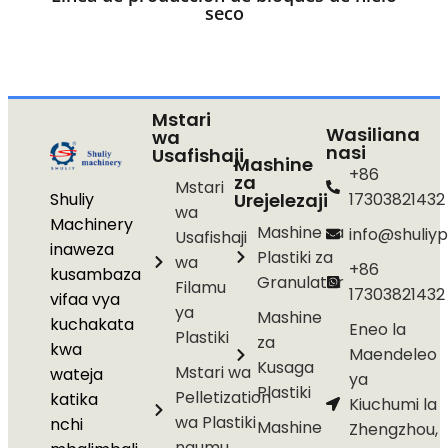
seco
Mstari
Wasiliana
wa
nasi
Usafishaji
Mashine
+86
za
Mstari
Shuliy
Urejelezaji
17303821432
wa
Machinery
Mashine za
info@shuliyp
Usafishaji
inaweza
Plastiki za
wa
+86
kusambaza
Granulator
Filamu
17303821432
vifaa vya
ya
Mashine
kuchakata
Eneo la
Plastiki
za
kwa
Maendeleo
Kusaga
Mstari wa
wateja
ya
Plastiki
Pelletization
katika
Kiuchumi la
wa Plastiki
nchi
Mashine
Zhengzhou,
ngumu