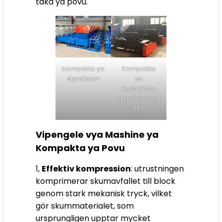
taka ya povu.
kompakta ya
Kompakta
styrofoam
ya
kuchakata
styrofoam ya
EPS
Vipengele vya Mashine ya
Kompakta ya Povu
1,
Effektiv kompression
: utrustningen
komprimerar skumavfallet till block
genom stark mekanisk tryck, vilket
gör skummaterialet, som
ursprungligen upptar mycket