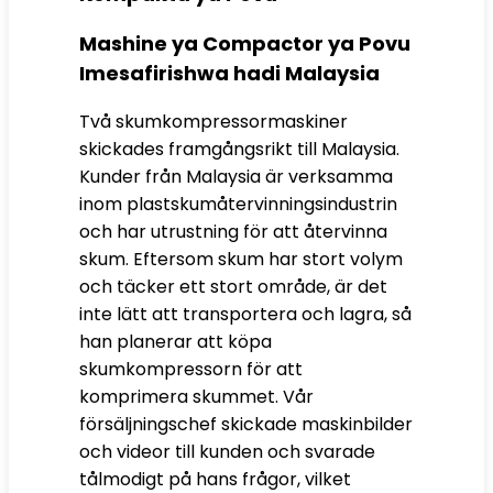
Mashine ya Compactor ya Povu
Imesafirishwa hadi Malaysia
Två skumkompressormaskiner
skickades framgångsrikt till Malaysia
.
Kunder från Malaysia är verksamma
inom plastskumåtervinningsindustrin
och har utrustning för att återvinna
skum. Eftersom skum har stort volym
och täcker ett stort område, är det
inte lätt att transportera och lagra, så
han planerar att köpa
skumkompressorn för att
komprimera skummet. Vår
försäljningschef skickade maskinbilder
och videor till kunden och svarade
tålmodigt på hans frågor, vilket