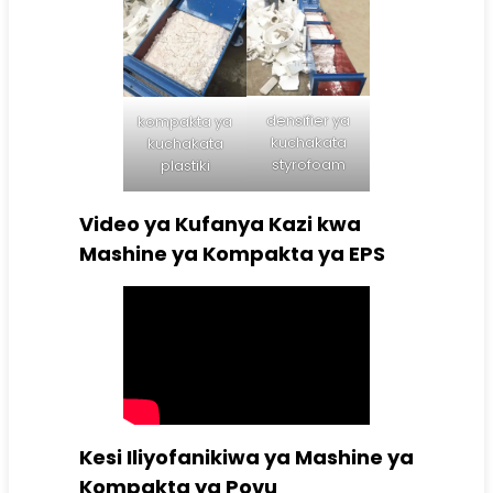
densifier ya
kompakta ya
kuchakata
kuchakata
styrofoam
plastiki
Video ya Kufanya Kazi kwa
Mashine ya Kompakta ya EPS
Kesi Iliyofanikiwa ya Mashine ya
Kompakta ya Povu