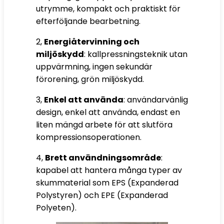
utrymme, kompakt och praktiskt för
efterföljande bearbetning.
2,
Energiåtervinning och
miljöskydd
: kallpressningsteknik utan
uppvärmning, ingen sekundär
förorening, grön miljöskydd.
3,
Enkel att använda
: användarvänlig
design, enkel att använda, endast en
liten mängd arbete för att slutföra
kompressionsoperationen.
4,
Brett användningsområde
:
kapabel att hantera många typer av
skummaterial som EPS (Expanderad
Polystyren) och EPE (Expanderad
Polyeten).