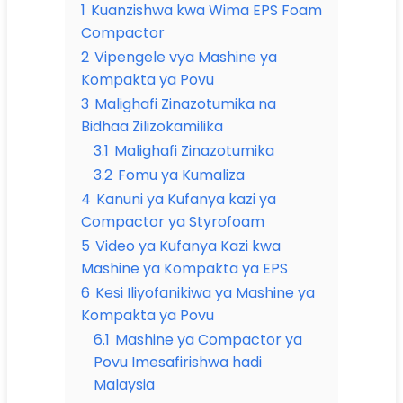
1
Kuanzishwa kwa Wima EPS Foam
Compactor
2
Vipengele vya Mashine ya
Kompakta ya Povu
3
Malighafi Zinazotumika na
Bidhaa Zilizokamilika
3.1
Malighafi Zinazotumika
3.2
Fomu ya Kumaliza
4
Kanuni ya Kufanya kazi ya
Compactor ya Styrofoam
5
Video ya Kufanya Kazi kwa
Mashine ya Kompakta ya EPS
6
Kesi Iliyofanikiwa ya Mashine ya
Kompakta ya Povu
6.1
Mashine ya Compactor ya
Povu Imesafirishwa hadi
Malaysia