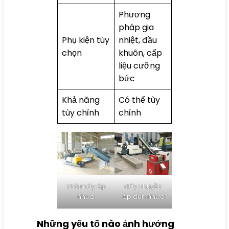
Phương
pháp gia
Phụ kiện tùy
nhiệt, đầu
chọn
khuôn, cấp
liệu cưỡng
bức
Khả năng
Có thể tùy
tùy chỉnh
chỉnh
nhà máy ép
dây chuyền
nhựa
ép đùn nhựa
Những yếu tố nào ảnh hưởng