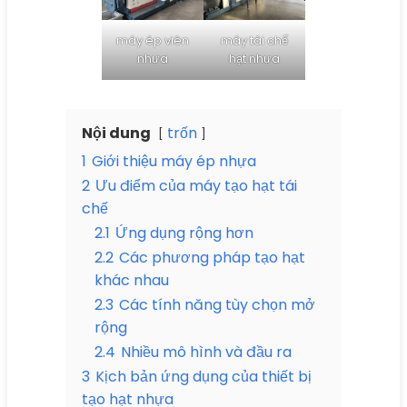
máy ép viên
máy tái chế
nhựa
hạt nhựa
Nội dung
trốn
1
Giới thiệu máy ép nhựa
2
Ưu điểm của máy tạo hạt tái
chế
2.1
Ứng dụng rộng hơn
2.2
Các phương pháp tạo hạt
khác nhau
2.3
Các tính năng tùy chọn mở
rộng
2.4
Nhiều mô hình và đầu ra
3
Kịch bản ứng dụng của thiết bị
tạo hạt nhựa