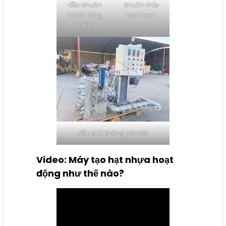
đầu khuôn
khuôn thủy
bánh răng
lực haed
điện
đầu xỉ xỉ không có lưới
Video: Máy tạo hạt nhựa hoạt
động như thế nào?