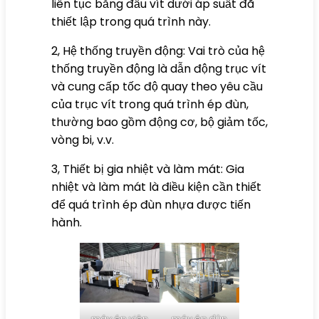
liên tục bằng đầu vít dưới áp suất đã
thiết lập trong quá trình này.
2, Hệ thống truyền động: Vai trò của hệ
thống truyền động là dẫn động trục vít
và cung cấp tốc độ quay theo yêu cầu
của trục vít trong quá trình ép đùn,
thường bao gồm động cơ, bộ giảm tốc,
vòng bi, v.v.
3, Thiết bị gia nhiệt và làm mát: Gia
nhiệt và làm mát là điều kiện cần thiết
để quá trình ép đùn nhựa được tiến
hành.
máy ép viên
máy ép đùn