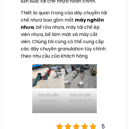
sản xuất tái chế nhựa hoàn chỉnh.
Thiết bị quan trọng của dây chuyền tái
chế nhựa bao gồm một
máy nghiền
nhựa
, bể rửa nhựa, máy tái chế ép
viên nhựa, bể làm mát và máy cắt
viên. Chúng tôi cũng có thể cung cấp
các dây chuyền granulation tùy chỉnh
theo nhu cầu của khách hàng.
dây chuyền
Dây chuyền
tạo hạt tái
ép màng PP
chế nhựa
PE
5