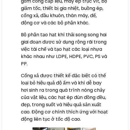
gồm cổng cấp liệu, máy ép trục vít, bộ
giảm tốc, thiết bị gia nhiệt, buồng ép,
cổng xả, đầu khuôn, thân máy, đế,
động cơ và các bộ phận khác.
Bộ phận tạo hạt khí thải song song hai
giai đoạn được sử dụng rộng rãi trong
việc tái chế và tạo hạt các loại nhựa
khác nhau như LDPE, HDPE, PVC, PS và
PP.
Cổng xả được thiết kế đặc biệt có thể
loại bỏ hiệu quả độ ẩm và khí dễ bay
hơi sinh ra trong quá trình nóng chảy
của vật liệu, các hạt ép đùn đồng đều,
đẹp, trong suốt và hiệu quả sản xuất
cao. Động cơ chính thích ứng với hoạt
động liên tục ở tốc độ cao.