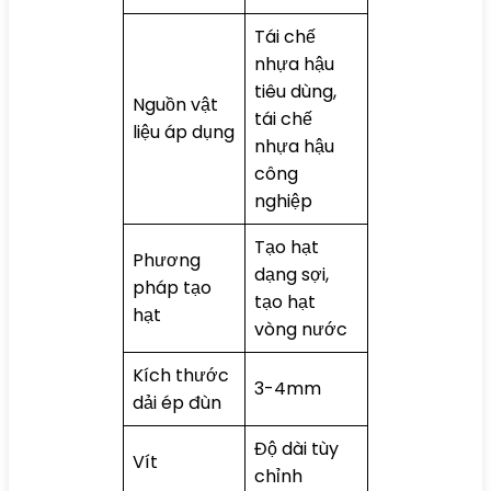
Tái chế
nhựa hậu
tiêu dùng,
Nguồn vật
tái chế
liệu áp dụng
nhựa hậu
công
nghiệp
Tạo hạt
Phương
dạng sợi,
pháp tạo
tạo hạt
hạt
vòng nước
Kích thước
3-4mm
dải ép đùn
Độ dài tùy
Vít
chỉnh