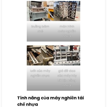
buồng băm
màn hình
nhỏ
máy nghiền
nhựa
lưỡi của máy
giá đỡ dao
nghiền nhựa
của máy hủy
tài liệu bằng
nhựa
Tính năng của máy nghiền tái
chế nhựa