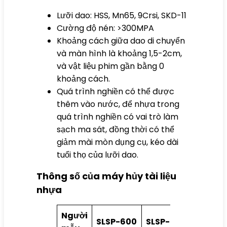
Lưỡi dao: HSS, Mn65, 9Crsi, SKD-11
Cường độ nén: >300MPA
Khoảng cách giữa dao di chuyển
và màn hình là khoảng 1,5-2cm,
và vật liệu phim gần bằng 0
khoảng cách.
Quá trình nghiền có thể được
thêm vào nước, để nhựa trong
quá trình nghiền có vai trò làm
sạch ma sát, đồng thời có thể
giảm mài mòn dụng cụ, kéo dài
tuổi thọ của lưỡi dao.
Thông số của máy hủy tài liệu
nhựa
Người
SLSP-
SLSP-600
SLSP-800