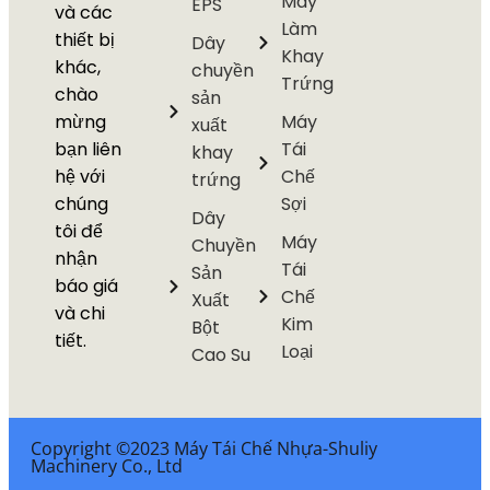
Máy
EPS
và các
Làm
thiết bị
Dây
Khay
khác,
chuyền
Trứng
chào
sản
mừng
Máy
xuất
bạn liên
Tái
khay
hệ với
Chế
trứng
chúng
Sợi
Dây
tôi để
Máy
Chuyền
nhận
Tái
Sản
báo giá
Chế
Xuất
và chi
Kim
Bột
tiết.
Loại
Cao Su
Copyright ©2023 Máy Tái Chế Nhựa-Shuliy
Machinery Co., Ltd