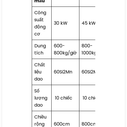
mẫu
1000
Công
suất
30 kW
45 kW
55 kW
động
cơ
Dung
600-
800-
1000-
tích
800kg/giờ
1000kg/giờ
1200kg
Chất
liệu
60Si2Mn
60Si2Mn
60Si2M
dao
Số
lượng
10 chiếc
10 chiếc
10 chiế
dao
Chiều
rộng
600cm
800cm
1000c