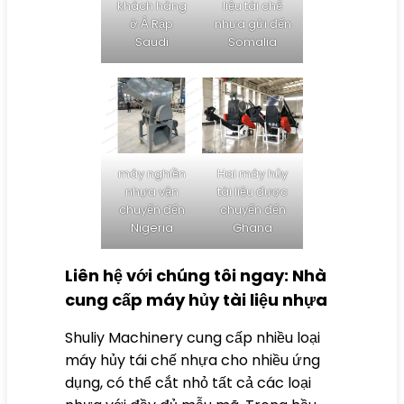
khách hàng
liệu tái chế
ở Ả Rập
nhựa gửi đến
Saudi
Somalia
máy nghiền
Hai máy hủy
nhựa vận
tài liệu được
chuyển đến
chuyển đến
Nigeria
Ghana
Liên hệ với chúng tôi ngay: Nhà
cung cấp máy hủy tài liệu nhựa
Shuliy Machinery cung cấp nhiều loại
máy hủy tái chế nhựa cho nhiều ứng
dụng, có thể cắt nhỏ tất cả các loại