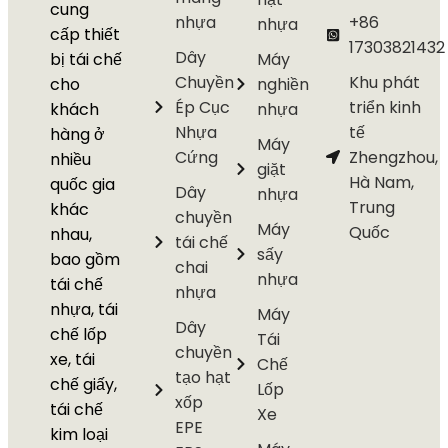
cung
nhựa
+86
nhựa
cấp thiết
17303821432
Dây
bị tái chế
Máy
Chuyền
Khu phát
cho
nghiền
Ép Cục
triển kinh
khách
nhựa
Nhựa
tế
hàng ở
Máy
Cứng
Zhengzhou,
nhiều
giặt
Hà Nam,
quốc gia
Dây
nhựa
Trung
khác
chuyền
Máy
Quốc
nhau,
tái chế
sấy
bao gồm
chai
nhựa
tái chế
nhựa
nhựa, tái
Máy
Dây
chế lốp
Tái
chuyền
xe, tái
Chế
tạo hạt
chế giấy,
Lốp
xốp
tái chế
Xe
EPE
kim loại