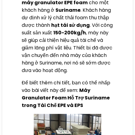
máy granulator EPE foam
cho một
khách hàng ở
Suriname
. Khách hàng
dự định xử lý chất thải foam thu thập
được thành
hạt tái sử dụng
. Với công
suất sản xuất
150-200kg/h
, máy này
sẽ giúp cải thiện hiệu quả tái chế và
giảm lãng phí vật liệu. Thiết bị đã được
vận chuyển đến nhà máy của khách
hàng ở Suriname, nơi nó sẽ sớm được
đưa vào hoạt động.
Để biết thêm chi tiết, bạn có thể nhấp
vào bài viết này để xem:
Máy
Granulator Foam Hỗ Trợ Suriname
trong Tái Chế EPE và EPS