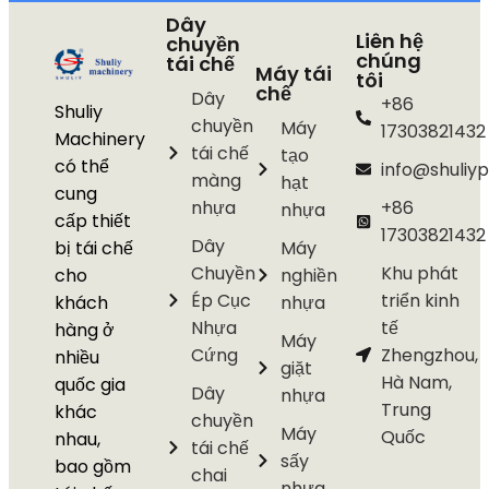
Dây
Liên hệ
chuyền
chúng
tái chế
Máy tái
tôi
chế
Dây
+86
Shuliy
chuyền
Máy
17303821432
Machinery
tái chế
tạo
có thể
info@shuliyp
màng
hạt
cung
nhựa
+86
nhựa
cấp thiết
17303821432
Dây
bị tái chế
Máy
Chuyền
Khu phát
cho
nghiền
Ép Cục
triển kinh
khách
nhựa
Nhựa
tế
hàng ở
Máy
Cứng
Zhengzhou,
nhiều
giặt
Hà Nam,
quốc gia
Dây
nhựa
Trung
khác
chuyền
Máy
Quốc
nhau,
tái chế
sấy
bao gồm
chai
nhựa