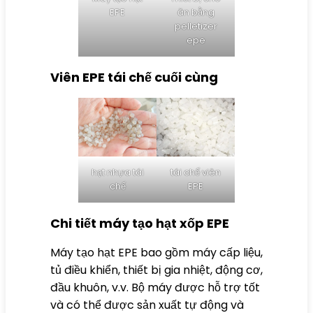
EPE
ăn bằng
pelletizer
epe
Viên EPE tái chế cuối cùng
hạt nhựa tái
tái chế viên
chế
EPE
Chi tiết máy tạo hạt xốp EPE
Máy tạo hạt EPE bao gồm máy cấp liệu,
tủ điều khiển, thiết bị gia nhiệt, động cơ,
đầu khuôn, v.v. Bộ máy được hỗ trợ tốt
và có thể được sản xuất tự động và