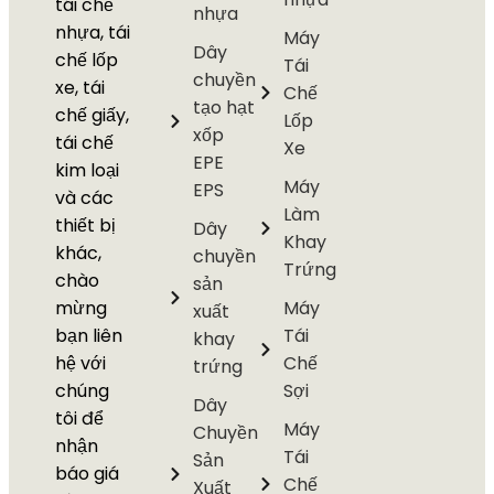
tái chế
nhựa
nhựa, tái
Máy
Dây
chế lốp
Tái
chuyền
xe, tái
Chế
tạo hạt
chế giấy,
Lốp
xốp
tái chế
Xe
EPE
kim loại
Máy
EPS
và các
Làm
thiết bị
Dây
Khay
khác,
chuyền
Trứng
chào
sản
mừng
Máy
xuất
bạn liên
Tái
khay
hệ với
Chế
trứng
chúng
Sợi
Dây
tôi để
Máy
Chuyền
nhận
Tái
Sản
báo giá
Chế
Xuất