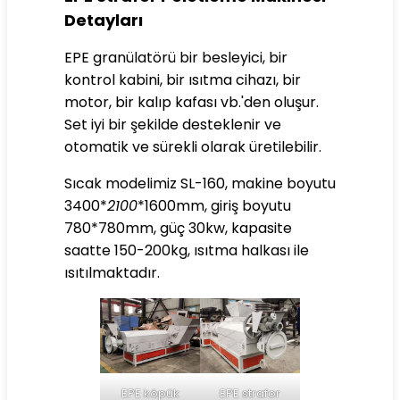
Detayları
EPE granülatörü bir besleyici, bir
kontrol kabini, bir ısıtma cihazı, bir
motor, bir kalıp kafası vb.'den oluşur.
Set iyi bir şekilde desteklenir ve
otomatik ve sürekli olarak üretilebilir.
Sıcak modelimiz SL-160, makine boyutu
3400*
2100
*1600mm, giriş boyutu
780*780mm, güç 30kw, kapasite
saatte 150-200kg, ısıtma halkası ile
ısıtılmaktadır.
EPE köpük
EPE strafor