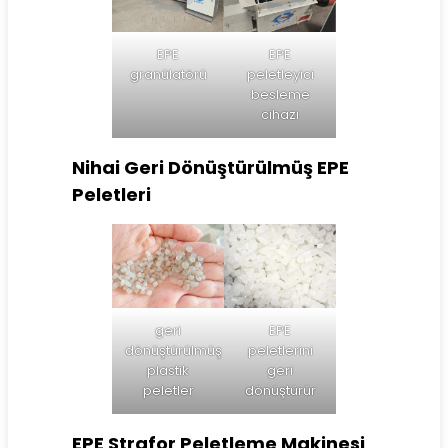
EPE
EPE
granülatörü
peletleyici
besleme
cihazı
Nihai Geri Dönüştürülmüş EPE
Peletleri
geri
EPE
dönüştürülmüş
peletlerini
plastik
geri
peletler
dönüştürür
EPE Strafor Peletleme Makinesi