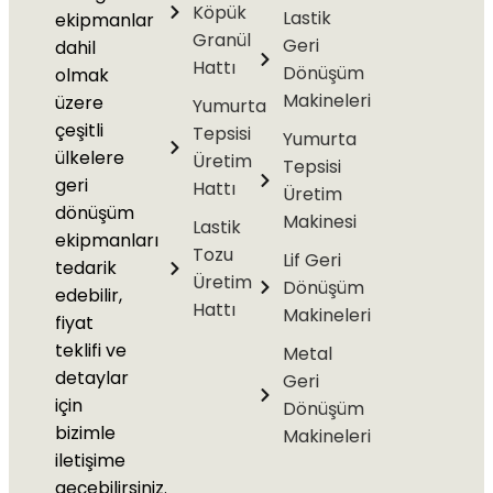
Köpük
Lastik
ekipmanlar
Granül
Geri
dahil
Hattı
Dönüşüm
olmak
Makineleri
üzere
Yumurta
çeşitli
Tepsisi
Yumurta
ülkelere
Üretim
Tepsisi
geri
Hattı
Üretim
dönüşüm
Makinesi
Lastik
ekipmanları
Tozu
Lif Geri
tedarik
Üretim
Dönüşüm
edebilir,
Hattı
Makineleri
fiyat
teklifi ve
Metal
detaylar
Geri
için
Dönüşüm
bizimle
Makineleri
iletişime
geçebilirsiniz.