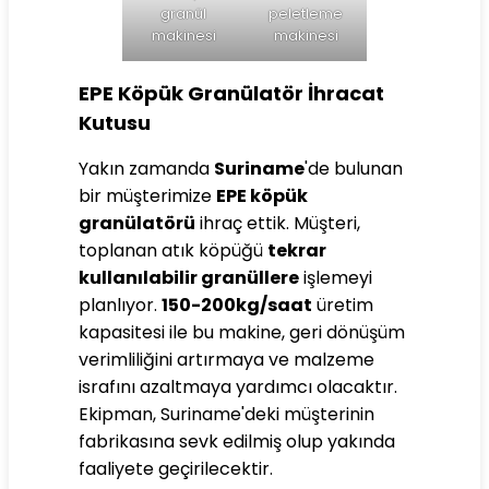
granül
peletleme
makinesi
makinesi
EPE Köpük Granülatör İhracat
Kutusu
Yakın zamanda
Suriname
'de bulunan
bir müşterimize
EPE köpük
granülatörü
ihraç ettik. Müşteri,
toplanan atık köpüğü
tekrar
kullanılabilir granüllere
işlemeyi
planlıyor.
150-200kg/saat
üretim
kapasitesi ile bu makine, geri dönüşüm
verimliliğini artırmaya ve malzeme
israfını azaltmaya yardımcı olacaktır.
Ekipman, Suriname'deki müşterinin
fabrikasına sevk edilmiş olup yakında
faaliyete geçirilecektir.