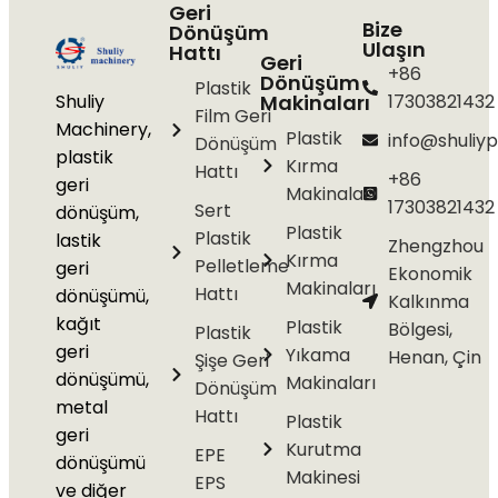
Geri
Bize
Dönüşüm
Ulaşın
Hattı
Geri
+86
Dönüşüm
Plastik
Shuliy
Makinaları
17303821432
Film Geri
Machinery,
Plastik
info@shuliyp
Dönüşüm
plastik
Kırma
Hattı
+86
geri
Makinaları
17303821432
Sert
dönüşüm,
Plastik
Plastik
lastik
Zhengzhou
Kırma
Pelletleme
geri
Ekonomik
Makinaları
Hattı
dönüşümü,
Kalkınma
kağıt
Plastik
Bölgesi,
Plastik
geri
Yıkama
Henan, Çin
Şişe Geri
dönüşümü,
Makinaları
Dönüşüm
metal
Hattı
Plastik
geri
Kurutma
EPE
dönüşümü
Makinesi
EPS
ve diğer