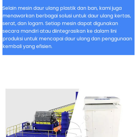
Selain mesin daur ulang plastik dan ban, kami juga
menawarkan berbagai solusi untuk daur ulang kertas,
serat, dan logam. Setiap mesin dapat digunakan
secara mandiri atau diintegrasikan ke dalam lini
produksi untuk mencapai daur ulang dan penggunaan
kembali yang efisien.