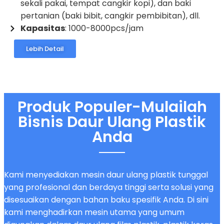
sekali pakai, tempat cangkir kopi), dan baki
pertanian (baki bibit, cangkir pembibitan), dll.
Kapasitas
: 1000-8000pcs/jam
Lebih Detail
Produk Populer-Mulailah
Bisnis Daur Ulang Plastik
Anda
Kami menyediakan mesin daur ulang plastik tunggal
yang profesional dan berdaya tinggi serta solusi yang
disesuaikan dengan bahan baku spesifik Anda. Di sini
kami menghadirkan mesin utama yang umum