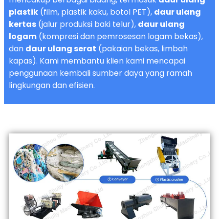
plastik
(film, plastik kaku, botol PET),
daur ulang
kertas
(jalur produksi baki telur),
daur ulang
logam
(kompresi dan pemrosesan logam bekas),
dan
daur ulang serat
(pakaian bekas, limbah
kapas). Kami membantu klien kami mencapai
penggunaan kembali sumber daya yang ramah
lingkungan dan efisien.