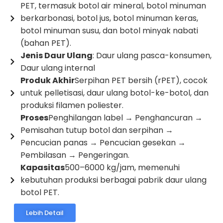
PET, termasuk botol air mineral, botol minuman
berkarbonasi, botol jus, botol minuman keras,
botol minuman susu, dan botol minyak nabati
(bahan PET).
Jenis Daur Ulang
: Daur ulang pasca-konsumen,
Daur ulang internal
Produk Akhir
Serpihan PET bersih (rPET), cocok
untuk pelletisasi, daur ulang botol-ke-botol, dan
produksi filamen poliester.
Proses
Penghilangan label → Penghancuran →
Pemisahan tutup botol dan serpihan →
Pencucian panas → Pencucian gesekan →
Pembilasan → Pengeringan.
Kapasitas
500–6000 kg/jam, memenuhi
kebutuhan produksi berbagai pabrik daur ulang
botol PET.
Lebih Detail