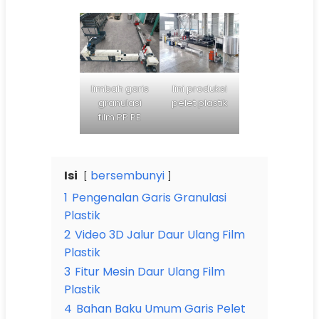
limbah garis
lini produksi
granulasi
pelet plastik
film PP PE
Isi
bersembunyi
1
Pengenalan Garis Granulasi
Plastik
2
Video 3D Jalur Daur Ulang Film
Plastik
3
Fitur Mesin Daur Ulang Film
Plastik
4
Bahan Baku Umum Garis Pelet