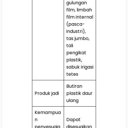
gulungan
film, limbah
film internal
(pasca-
industri),
tas jumbo,
tali
pengikat
plastik,
sabuk irigasi
tetes
Butiran
Produk jadi
plastik daur
ulang
Kemampua
n
Dapat
penyesuaia
disesuaikan