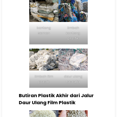
kantong
limbah
semen
kantong
plastik
limbah film
daur ulang
plastik
tas rafia
Butiran Plastik Akhir dari Jalur
Daur Ulang Film Plastik