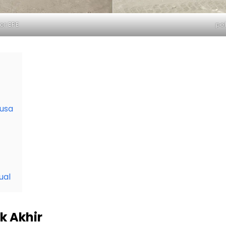
or EPE
pel
Busa
ual
k Akhir