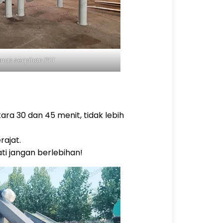
anas serpihan PET
ra 30 dan 45 menit, tidak lebih
rajat.
i jangan berlebihan!