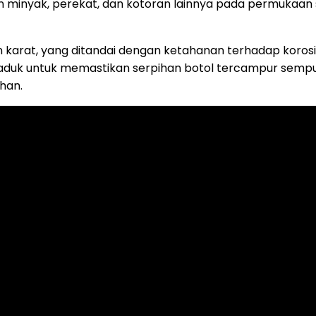
 minyak, perekat, dan kotoran lainnya pada permukaan s
han karat, yang ditandai dengan ketahanan terhadap koros
gaduk untuk memastikan serpihan botol tercampur sem
han.