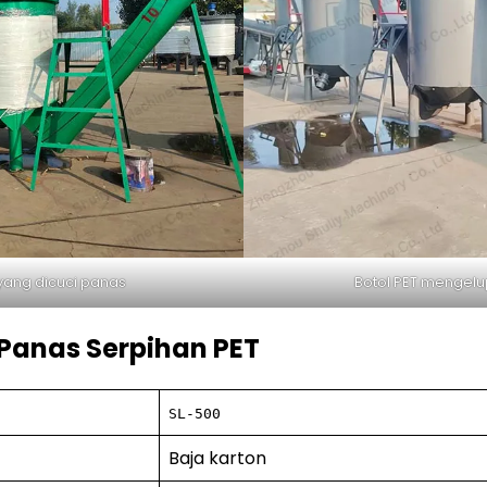
Botol PET mengelu
yang dicuci panas
Panas Serpihan PET
SL-500
Baja karton