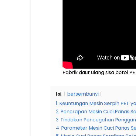
Pabrik daur ulang sisa botol PE
Isi
bersembunyi
1
Keuntungan Mesin Serpih PET ya
2
Penerapan Mesin Cuci Panas Se
3
Tindakan Pencegahan Pengguna
4
Parameter Mesin Cuci Panas S