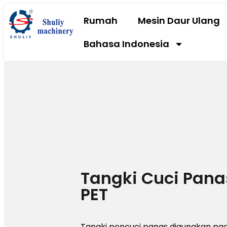
Rumah
Mesin Daur Ulang
Bahasa Indonesia
Tangki Cuci Pana
PET
Tangki pencuci panas digunakan pa