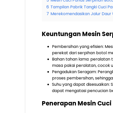
5
Mesin Cuci Panas Serpihan Bot
6
Tampilan Pabrik Tangki Cuci P
7
Merekomendasikan Jalur Daur U
Keuntungan Mesin Serp
Pembersihan yang efisien: Me
perekat dari serpihan botol mel
Bahan tahan lama: peralatan 
masa pakai peralatan, cocok un
Pengadukan Seragam: Perangk
proses pembersihan, sehingg
Suhu yang dapat disesuaikan: 
dapat mengatasi pencucian ber
Penerapan Mesin Cuci