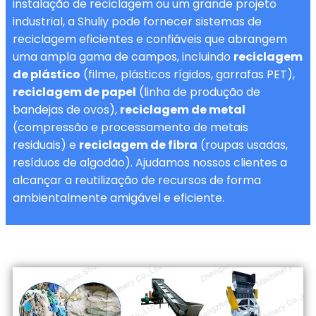
instalação de reciclagem ou um grande projeto
industrial, a Shuliy pode fornecer sistemas de
reciclagem eficientes e confiáveis que abrangem
uma ampla gama de campos, incluindo
reciclagem
de plástico
(filme, plásticos rígidos, garrafas PET),
reciclagem de papel
(linha de produção de
bandejas de ovos),
reciclagem de metal
(compressão e processamento de metais
residuais) e
reciclagem de fibra
(roupas usadas,
resíduos de algodão). Ajudamos nossos clientes a
alcançar a reutilização de recursos de forma
ambientalmente amigável e eficiente.