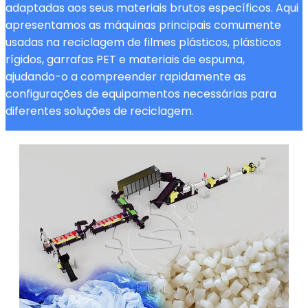
adaptadas aos seus materiais brutos específicos. Aqui
apresentamos as máquinas principais comumente
usadas na reciclagem de filmes plásticos, plásticos
rígidos, garrafas PET e materiais de espuma,
ajudando-o a compreender rapidamente as
configurações de equipamentos necessárias para
diferentes soluções de reciclagem.