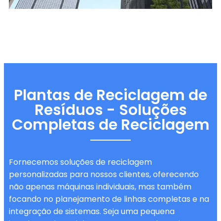
Plantas de Reciclagem de
Resíduos - Soluções
Completas de Reciclagem
Fornecemos soluções de reciclagem
personalizadas para nossos clientes, oferecendo
não apenas máquinas individuais, mas também
focando no planejamento de linhas completas e na
integração de sistemas. Seja uma pequena