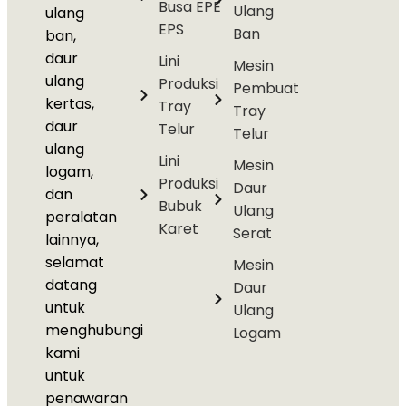
Busa EPE
Ulang
ulang
EPS
Ban
ban,
daur
Lini
Mesin
ulang
Produksi
Pembuat
kertas,
Tray
Tray
daur
Telur
Telur
ulang
Lini
Mesin
logam,
Produksi
Daur
dan
Bubuk
Ulang
peralatan
Karet
Serat
lainnya,
selamat
Mesin
datang
Daur
untuk
Ulang
menghubungi
Logam
kami
untuk
penawaran