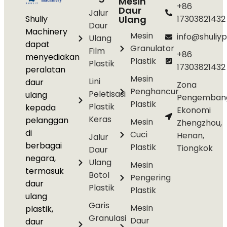
Mesin
+86
Daur
Jalur
Shuliy
Ulang
17303821432
Daur
Machinery
Mesin
info@shuliyp
Ulang
dapat
Granulator
Film
+86
menyediakan
Plastik
Plastik
17303821432
peralatan
Mesin
Lini
daur
Zona
Penghancur
Peletisasi
ulang
Pengemban
Plastik
Plastik
kepada
Ekonomi
Keras
pelanggan
Mesin
Zhengzhou,
di
Cuci
Henan,
Jalur
berbagai
Plastik
Tiongkok
Daur
negara,
Ulang
Mesin
termasuk
Botol
Pengering
daur
Plastik
Plastik
ulang
Garis
Mesin
plastik,
Granulasi
Daur
daur