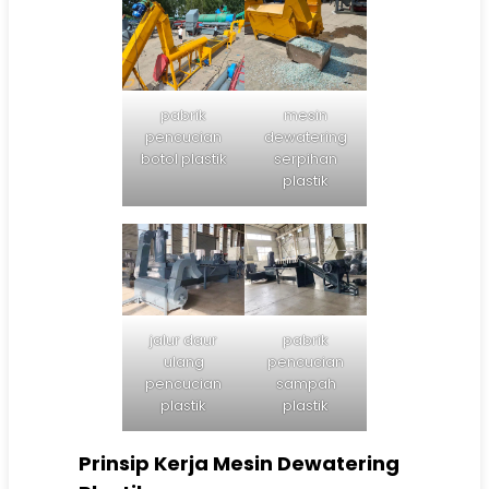
pabrik
mesin
pencucian
dewatering
botol plastik
serpihan
plastik
jalur daur
pabrik
ulang
pencucian
pencucian
sampah
plastik
plastik
Prinsip Kerja Mesin Dewatering