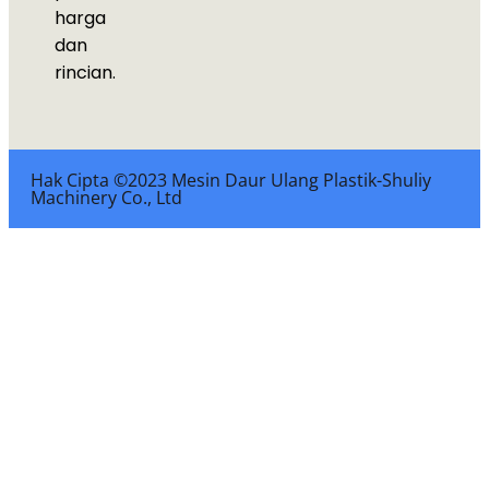
harga
dan
rincian.
Hak Cipta ©2023 Mesin Daur Ulang Plastik-Shuliy
Machinery Co., Ltd