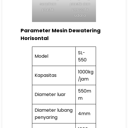
serpihan
plastik dan
plastik
penyortir
udara
Parameter Mesin Dewatering
Horisontal
SL-
Model
550
1000kg
Kapasitas
/jam
550m
Diameter luar
m
Diameter lubang
4mm
penyaring