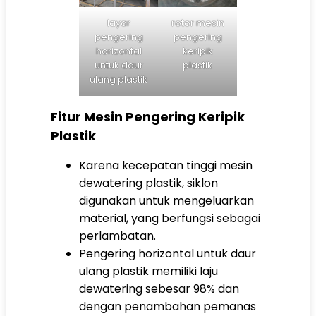
layar
rotor mesin
pengering
pengering
horizontal
keripik
untuk daur
plastik
ulang plastik
Fitur Mesin Pengering Keripik
Plastik
Karena kecepatan tinggi mesin
dewatering plastik, siklon
digunakan untuk mengeluarkan
material, yang berfungsi sebagai
perlambatan.
Pengering horizontal untuk daur
ulang plastik memiliki laju
dewatering sebesar 98% dan
dengan penambahan pemanas