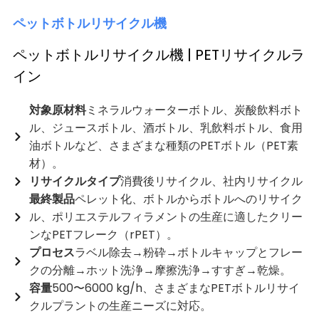
ペットボトルリサイクル機
ペットボトルリサイクル機 | PETリサイクルラ
イン
対象原材料
ミネラルウォーターボトル、炭酸飲料ボト
ル、ジュースボトル、酒ボトル、乳飲料ボトル、食用
油ボトルなど、さまざまな種類のPETボトル（PET素
材）。
リサイクルタイプ
消費後リサイクル、社内リサイクル
最終製品
ペレット化、ボトルからボトルへのリサイク
ル、ポリエステルフィラメントの生産に適したクリー
ンなPETフレーク（rPET）。
プロセス
ラベル除去→粉砕→ボトルキャップとフレー
クの分離→ホット洗浄→摩擦洗浄→すすぎ→乾燥。
容量
500〜6000 kg/h、さまざまなPETボトルリサイ
クルプラントの生産ニーズに対応。