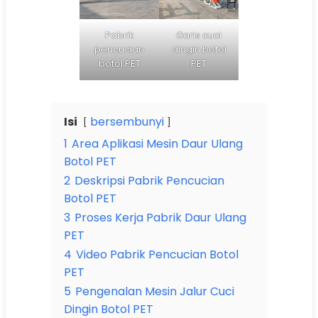
Pabrik
Garis cuci
pencucian
dingin botol
botol PET
PET
Isi
bersembunyi
1
Area Aplikasi Mesin Daur Ulang
Botol PET
2
Deskripsi Pabrik Pencucian
Botol PET
3
Proses Kerja Pabrik Daur Ulang
PET
4
Video Pabrik Pencucian Botol
PET
5
Pengenalan Mesin Jalur Cuci
Dingin Botol PET