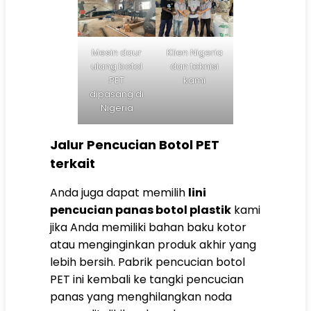
Mesin daur
Klien Nigeria
ulang botol
dan teknisi
PET
kami
dipasang di
Nigeria
Jalur Pencucian Botol PET
terkait
Anda juga dapat memilih
lini
pencucian panas botol plastik
kami
jika Anda memiliki bahan baku kotor
atau menginginkan produk akhir yang
lebih bersih. Pabrik pencucian botol
PET ini kembali ke tangki pencucian
panas yang menghilangkan noda