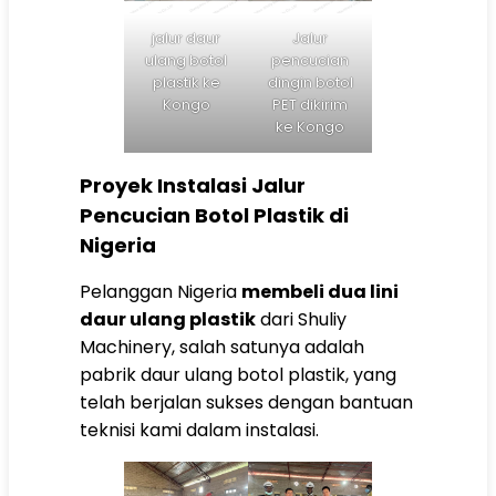
jalur daur
Jalur
ulang botol
pencucian
plastik ke
dingin botol
Kongo
PET dikirim
ke Kongo
Proyek Instalasi Jalur
Pencucian Botol Plastik di
Nigeria
Pelanggan Nigeria
membeli dua lini
daur ulang plastik
dari Shuliy
Machinery, salah satunya adalah
pabrik daur ulang botol plastik, yang
telah berjalan sukses dengan bantuan
teknisi kami dalam instalasi.