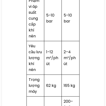
Phạm
vi áp
suất
5–10
5–10
cung
bar
bar
cấp
khí
nén
Yêu
cầu lưu
1–12
2–4
lượng
m³/ph
m³/ph
khí
út
út
nén
Trọng
lượng
62 kg
165 kg
máy
200–