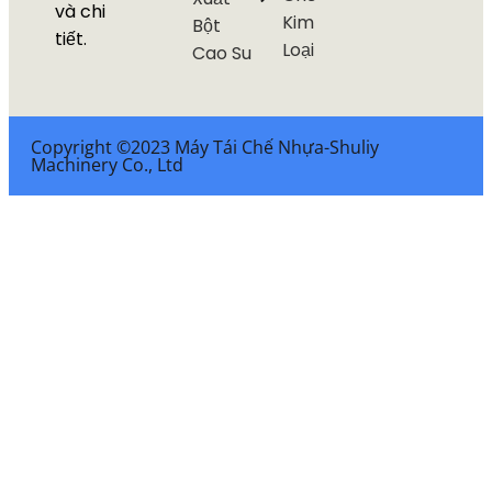
và chi
Kim
Bột
tiết.
Loại
Cao Su
Copyright ©2023 Máy Tái Chế Nhựa-Shuliy
Machinery Co., Ltd