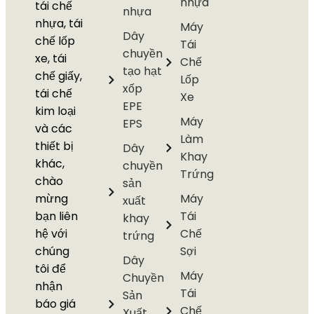
nhựa
tái chế
nhựa
nhựa, tái
Máy
Dây
chế lốp
Tái
chuyền
xe, tái
Chế
tạo hạt
chế giấy,
Lốp
xốp
tái chế
Xe
EPE
kim loại
Máy
EPS
và các
Làm
thiết bị
Dây
Khay
khác,
chuyền
Trứng
chào
sản
mừng
Máy
xuất
bạn liên
Tái
khay
hệ với
Chế
trứng
chúng
Sợi
Dây
tôi để
Máy
Chuyền
nhận
Tái
Sản
báo giá
Chế
Xuất