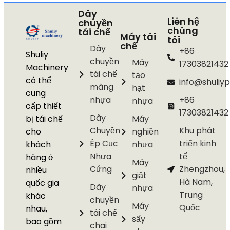
Dây
Liên hệ
chuyền
chúng
tái chế
Máy tái
tôi
chế
Dây
+86
Shuliy
chuyền
Máy
17303821432
Machinery
tái chế
tạo
có thể
info@shuliyp
màng
hạt
cung
nhựa
+86
nhựa
cấp thiết
17303821432
Dây
bị tái chế
Máy
Chuyền
Khu phát
cho
nghiền
Ép Cục
triển kinh
khách
nhựa
Nhựa
tế
hàng ở
Máy
Cứng
Zhengzhou,
nhiều
giặt
Hà Nam,
quốc gia
Dây
nhựa
Trung
khác
chuyền
Máy
Quốc
nhau,
tái chế
sấy
bao gồm
chai