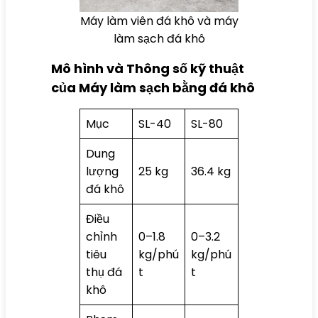
Máy làm viên đá khô và máy
làm sạch đá khô
Mô hình và Thông số kỹ thuật
của Máy làm sạch bằng đá khô
Mục
SL-40
SL-80
Dung
lượng
25 kg
36.4 kg
đá khô
Điều
chỉnh
0–1.8
0–3.2
tiêu
kg/phú
kg/phú
thụ đá
t
t
khô