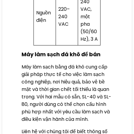
240
220–
VAC,
Nguồn
240
một
điện
VAC
pha
(50/60
Hz), 3 A
Máy làm sạch đá khô để bán
Máy làm sạch bằng đá khô cung cấp
giải pháp thực tế cho việc làm sạch
công nghiệp, nơi hiệu quả, bảo vệ bề
mặt và thời gian chết tối thiểu là quan
trọng. Với hai mẫu có sẵn, SL-40 và SL-
80, người dùng có thể chọn cấu hình
phù hợp nhất với yêu cầu làm sạch và
điều kiện vận hành của mình.
Liên hệ với chúng tôi để biết thông số