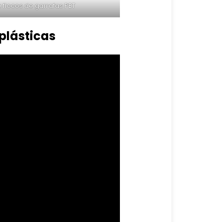
 flocos de garrafas PET
plásticas