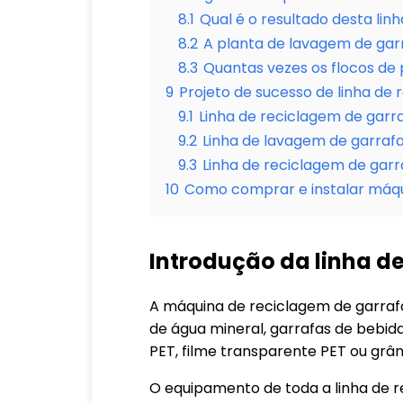
8.1
Qual é o resultado desta lin
8.2
A planta de lavagem de gar
8.3
Quantas vezes os flocos de 
9
Projeto de sucesso de linha de 
9.1
Linha de reciclagem de garr
9.2
Linha de lavagem de garraf
9.3
Linha de reciclagem de garr
10
Como comprar e instalar máqu
Introdução da linha d
A máquina de reciclagem de garrafa
de água mineral, garrafas de bebida
PET, filme transparente PET ou grân
O equipamento de toda a linha de r