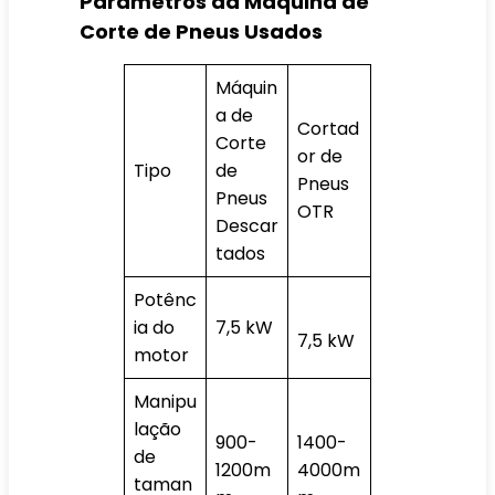
Parâmetros da Máquina de
Corte de Pneus Usados
Máquin
a de
Cortad
Corte
or de
Tipo
de
Pneus
Pneus
OTR
Descar
tados
Potênc
ia do
7,5 kW
7,5 kW
motor
Manipu
lação
900-
1400-
de
1200m
4000m
taman