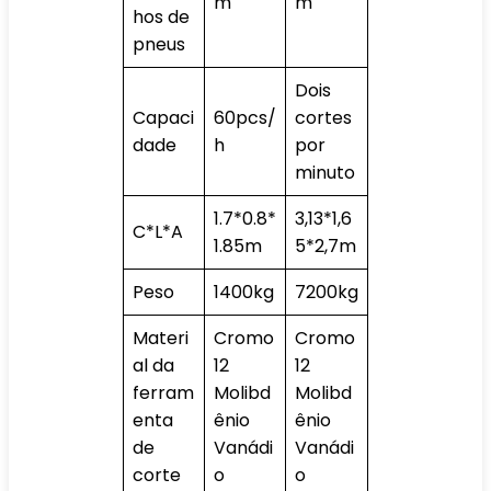
m
m
hos de
pneus
Dois
Capaci
60pcs/
cortes
dade
h
por
minuto
1.7*0.8*
3,13*1,6
C*L*A
1.85m
5*2,7m
Peso
1400kg
7200kg
Materi
Cromo
Cromo
al da
12
12
ferram
Molibd
Molibd
enta
ênio
ênio
de
Vanádi
Vanádi
corte
o
o