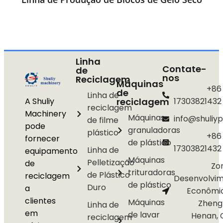
Linha
Contate-
de
nos
Reciclagem
Máquinas
+86
de
Linha de
A Shuliy
reciclagem
17303821432
reciclagem
Machinery
Máquinas
info@shuliyp
de filme
pode
granuladoras
plástico
+86
fornecer
de plástico
17303821432
Linha de
equipamento
Máquinas
Pelletização
de
Zo
trituradoras
de Plástico
reciclagem
Desenvolvi
de plástico
Duro
a
Econômi
clientes
Máquinas
Zheng
Linha de
em
de lavar
Henan, 
reciclagem