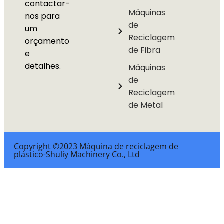
contactar-
Máquinas
nos para
de
um
Reciclagem
orçamento
de Fibra
e
detalhes.
Máquinas
de
Reciclagem
de Metal
Copyright ©2023 Máquina de reciclagem de
plástico-Shuliy Machinery Co., Ltd