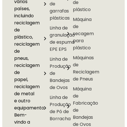
vários
de
de
países,
plástico
garrafas
incluindo
plásticas
Máquina
reciclagem
de
Linha de
de
secagem
granulação
plástico,
para
de espuma
reciclagem
plástico
EPE EPS
de
Máquinas
pneus,
Linha de
de
reciclagem
Produção
Reciclagem
de
de
de Pneus
papel,
Bandejas
reciclagem
de Ovos
Máquina
de metal
de
Linha de
e outro
Fabricação
Produção
equipamento.
de
de Pó de
Bem-
Bandejas
Borracha
vindo a
de Ovos