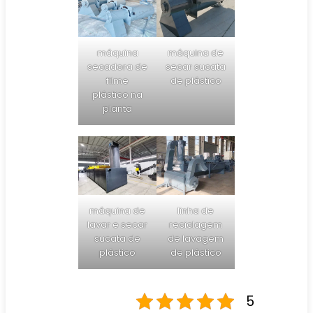
máquina
máquina de
secadora de
secar sucata
filme
de plástico
plástico na
planta
máquina de
linha de
lavar e secar
reciclagem
sucata de
de lavagem
plástico
de plástico
5