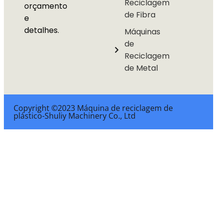
Reciclagem
orçamento
de Fibra
e
detalhes.
Máquinas
de
Reciclagem
de Metal
Copyright ©2023 Máquina de reciclagem de
plástico-Shuliy Machinery Co., Ltd