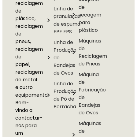
reciclagem
de
Linha de
de
secagem
granulação
plástico,
para
de espuma
reciclagem
plástico
EPE EPS
de
Máquinas
pneus,
Linha de
de
reciclagem
Produção
Reciclagem
de
de
de Pneus
papel,
Bandejas
reciclagem
de Ovos
Máquina
de metal
de
Linha de
e outro
Fabricação
Produção
equipamento.
de
de Pó de
Bem-
Bandejas
Borracha
vindo a
de Ovos
contactar-
Máquinas
nos para
de
um