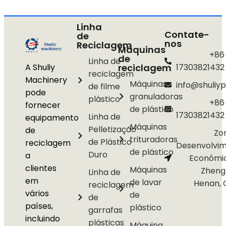
Linha
Contate-
de
nos
Reciclagem
Máquinas
+86
de
Linha de
A Shuliy
reciclagem
17303821432
reciclagem
Machinery
Máquinas
info@shuliyp
de filme
pode
granuladoras
plástico
+86
fornecer
de plástico
17303821432
Linha de
equipamento
Máquinas
Pelletização
de
Zo
trituradoras
de Plástico
reciclagem
Desenvolvi
de plástico
Duro
a
Econômi
clientes
Máquinas
Zheng
Linha de
em
de lavar
Henan, 
reciclagem
vários
de
de
países,
plástico
garrafas
incluindo
plásticas
Máquina