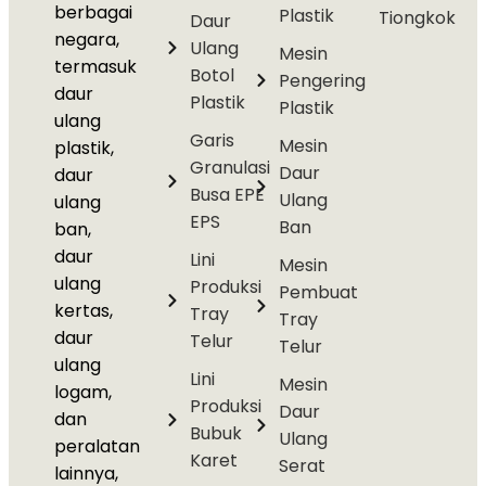
berbagai
Plastik
Tiongkok
Daur
negara,
Ulang
Mesin
termasuk
Botol
Pengering
daur
Plastik
Plastik
ulang
Garis
Mesin
plastik,
Granulasi
Daur
daur
Busa EPE
Ulang
ulang
EPS
Ban
ban,
daur
Lini
Mesin
ulang
Produksi
Pembuat
kertas,
Tray
Tray
daur
Telur
Telur
ulang
Lini
Mesin
logam,
Produksi
Daur
dan
Bubuk
Ulang
peralatan
Karet
Serat
lainnya,