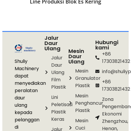
Line Produksi Blok Es Kering
Jalur
Hubungi
Daur
kami
Ulang
Mesin
+86
Daur
Jalur
Shuliy
Ulang
17303821432
Daur
Machinery
Mesin
info@shuliyp
Ulang
dapat
Granulator
Film
+86
menyediakan
Plastik
Plastik
17303821432
peralatan
Mesin
Lini
daur
Zona
Penghancur
Peletisasi
ulang
Pengemban
Plastik
Plastik
kepada
Ekonomi
Keras
pelanggan
Mesin
Zhengzhou,
di
Cuci
Henan,
Jalur