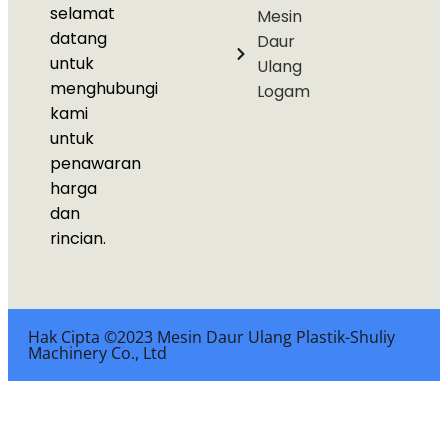
selamat
Mesin
datang
Daur
untuk
Ulang
menghubungi
Logam
kami
untuk
penawaran
harga
dan
rincian.
Hak Cipta ©2023 Mesin Daur Ulang Plastik-Shuliy
Machinery Co., Ltd