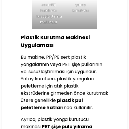
santrifüj
yatay
kurutucu
kurutucu
susuzlaştırma
makinesi
Plastik Kurutma Makinesi
Uygulaması
Bu makine, PP/PE sert plastik
yongalarının veya PET şişe pullarının
vb. susuzlaştırılması için uygundur.
Yatay kurutucu, plastik yongaları
peletleme için atık plastik
ekstrüderine girmeden önce kurutmak
üzere genellikle
plastik pul
peletleme hatları
nda kullanılır.
Ayrıca, plastik yonga kurutucu
makinesi
PET şişe pulu yıkama