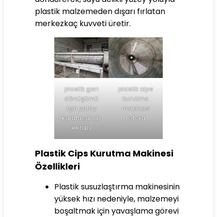
plastik malzemeden dışarı fırlatan
merkezkaç kuvveti üretir.
plastik geri
plastik cips
dönüşümü
kurutma
için yatay
makinesi
kurutucunun
rotoru
ekranı
Plastik Cips Kurutma Makinesi
Özellikleri
Plastik susuzlaştırma makinesinin
yüksek hızı nedeniyle, malzemeyi
boşaltmak için yavaşlama görevi