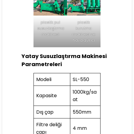
plastik pul
plastik
susuzlaştırma
kurutma
makinesi
makinesi ve
hava ayırıcı
Yatay Susuzlaştırma Makinesi
Parametreleri
Modeli
SL-550
1000kg/sa
Kapasite
at
Dış çap
550mm
Filtre deliği
4 mm
çapı