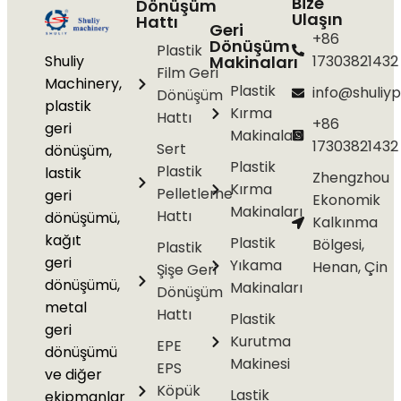
Bize
Dönüşüm
Ulaşın
Hattı
Geri
+86
Dönüşüm
Plastik
Shuliy
Makinaları
17303821432
Film Geri
Machinery,
Plastik
info@shuliyp
Dönüşüm
plastik
Kırma
Hattı
+86
geri
Makinaları
17303821432
Sert
dönüşüm,
Plastik
Plastik
lastik
Zhengzhou
Kırma
Pelletleme
geri
Ekonomik
Makinaları
Hattı
dönüşümü,
Kalkınma
kağıt
Plastik
Bölgesi,
Plastik
geri
Yıkama
Henan, Çin
Şişe Geri
dönüşümü,
Makinaları
Dönüşüm
metal
Hattı
Plastik
geri
Kurutma
EPE
dönüşümü
Makinesi
EPS
ve diğer
Köpük
Lastik
ekipmanlar