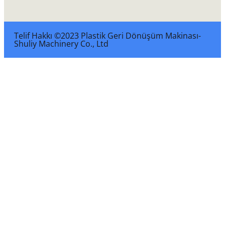
Telif Hakkı ©2023 Plastik Geri Dönüşüm Makinası-
Shuliy Machinery Co., Ltd