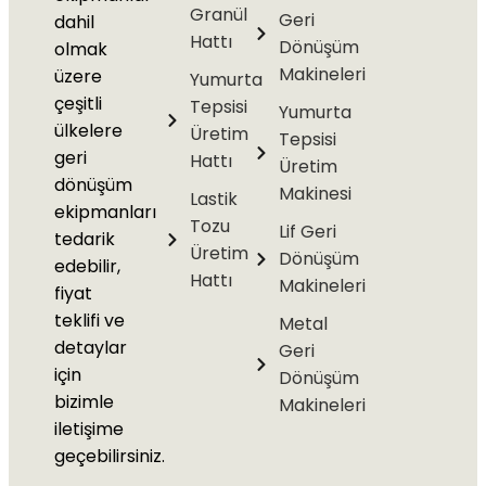
Granül
Geri
dahil
Hattı
Dönüşüm
olmak
Makineleri
üzere
Yumurta
çeşitli
Tepsisi
Yumurta
ülkelere
Üretim
Tepsisi
geri
Hattı
Üretim
dönüşüm
Makinesi
Lastik
ekipmanları
Tozu
Lif Geri
tedarik
Üretim
Dönüşüm
edebilir,
Hattı
Makineleri
fiyat
teklifi ve
Metal
detaylar
Geri
için
Dönüşüm
bizimle
Makineleri
iletişime
geçebilirsiniz.