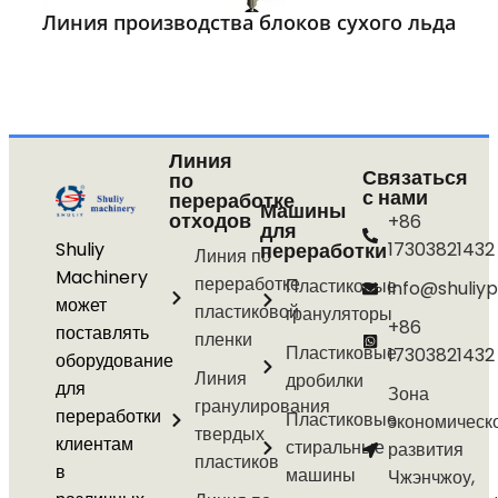
Линия производства блоков сухого льда
Линия
Связаться
по
с нами
переработке
Машины
отходов
+86
для
Shuliy
переработки
17303821432
Линия по
Machinery
переработке
Пластиковые
info@shuliyp
может
пластиковой
грануляторы
+86
поставлять
пленки
Пластиковые
17303821432
оборудование
Линия
дробилки
для
Зона
гранулирования
переработки
Пластиковые
экономическ
твердых
клиентам
стиральные
развития
пластиков
в
машины
Чжэнчжоу,