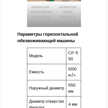
машина для
машина для
обезвоживания
сушки
пластиковых
пластика и
хлопьев
воздухосортировщик
Параметры горизонтальной
обезвоживающей машины
СЛ-5
Модель
50
1000
Емкость
кг/ч
550
Наружный диаметр
мм
Диаметр отверстия
4 мм
фильтра