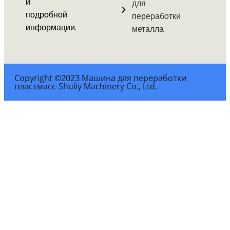
и
для
подробной
переработки
информации.
металла
Copyright ©2023 Машина для переработки
пластмасс-Shuliy Machinery Co., Ltd.