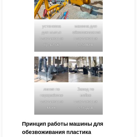
установка
машина для
для мытья
обезвоживания
пластиковых
пластиковых
бутылок
хлопьев
линия по
Завод по
переработке
мойке
пластиковых
пластиковых
моек
отходов
Принцип работы машины для
обезвоживания пластика