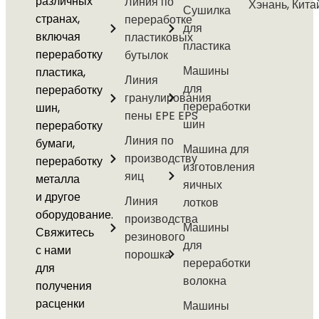
различных
Линия по
Хэнань, Кита
Сушилка
странах,
переработке
для
включая
пластиковых
пластика
переработку
бутылок
Машины
пластика,
Линия
для
переработку
гранулирования
переработки
шин,
пены EPE EPS
шин
переработку
Линия по
бумаги,
Машина для
производству
переработку
изготовления
яиц
металла
яичных
и другое
Линия
лотков
оборудование.
производства
Машины
Свяжитесь
резинового
для
с нами
порошка
переработки
для
волокна
получения
расценки
Машины