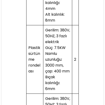
kalınlığı:
4mm
Alt kalınlık:
8mm
Gerilim: 380V,
50HZ, 3 fazlı
elektrik
Plastik
Güç: 7.5KW
sürtün
Namlu
me
uzunluğu:
2
rondel
3000 mm,
ası
çap: 400 mm
Bıçak
kalınlığı:
6mm
Gerilim: 380V,
50HZ, 3 fazlı