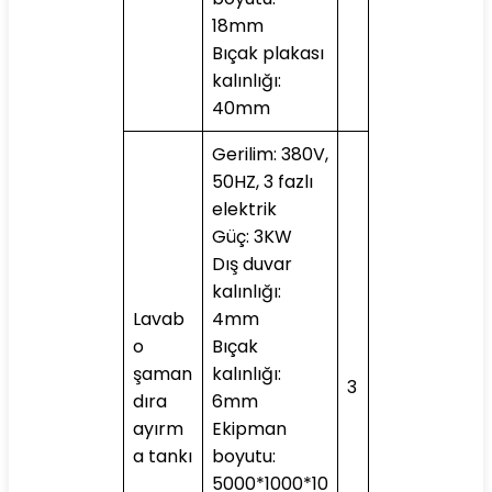
18mm
Bıçak plakası
kalınlığı:
40mm
Gerilim: 380V,
50HZ, 3 fazlı
elektrik
Güç: 3KW
Dış duvar
kalınlığı:
Lavab
4mm
o
Bıçak
şaman
kalınlığı:
3
dıra
6mm
ayırm
Ekipman
a tankı
boyutu:
5000*1000*10