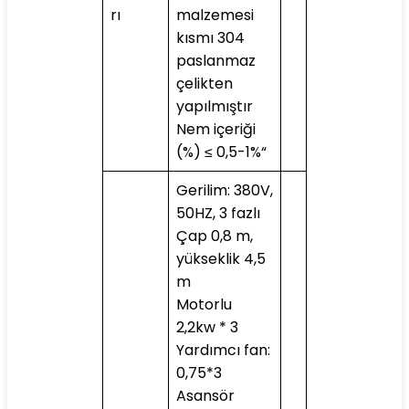
rı
malzemesi
kısmı 304
paslanmaz
çelikten
yapılmıştır
Nem içeriği
(%) ≤ 0,5-1%“
Gerilim: 380V,
50HZ, 3 fazlı
Çap 0,8 m,
yükseklik 4,5
m
Motorlu
2,2kw * 3
Yardımcı fan:
0,75*3
Asansör