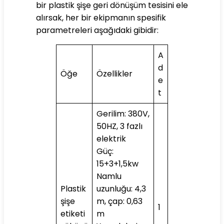
bir plastik şişe geri dönüşüm tesisini ele
alırsak, her bir ekipmanın spesifik
parametreleri aşağıdaki gibidir:
A
d
Öğe
Özellikler
e
t
Gerilim: 380V,
50HZ, 3 fazlı
elektrik
Güç:
15+3+1,5kw
Namlu
Plastik
uzunluğu: 4,3
şişe
m, çap: 0,63
1
etiketi
m