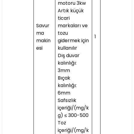
motoru 3kw
Artık küçük
ticari
Savur
markaları ve
ma
tozu
1
makin
gidermek için
esi
kullanılır
Dış duvar
kalınlığı:
3mm
Bıçak
kalınlığı:
6mm
Safsızlık
içeriği/(mg/k
g) ≤ 300-500
Toz
içeriği/(mg/k