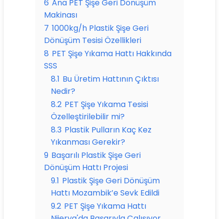
6
Ana PET Şişe Geri Dönüşüm
Makinası
7
1000kg/h Plastik Şişe Geri
Dönüşüm Tesisi Özellikleri
8
PET Şişe Yıkama Hattı Hakkında
SSS
8.1
Bu Üretim Hattının Çıktısı
Nedir?
8.2
PET Şişe Yıkama Tesisi
Özelleştirilebilir mi?
8.3
Plastik Pulların Kaç Kez
Yıkanması Gerekir?
9
Başarılı Plastik Şişe Geri
Dönüşüm Hattı Projesi
9.1
Plastik Şişe Geri Dönüşüm
Hattı Mozambik’e Sevk Edildi
9.2
PET Şişe Yıkama Hattı
Nijerya'da Başarıyla Çalışıyor