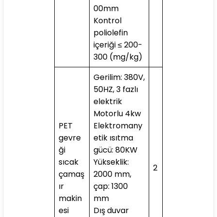
00mm
Kontrol
poliolefin
içeriği ≤ 200-
300 (mg/kg)
Gerilim: 380V,
50HZ, 3 fazlı
elektrik
Motorlu 4kw
PET
Elektromany
gevre
etik ısıtma
ği
gücü: 80KW
sıcak
Yükseklik:
2
çamaş
2000 mm,
ır
çap: 1300
makin
mm
esi
Dış duvar