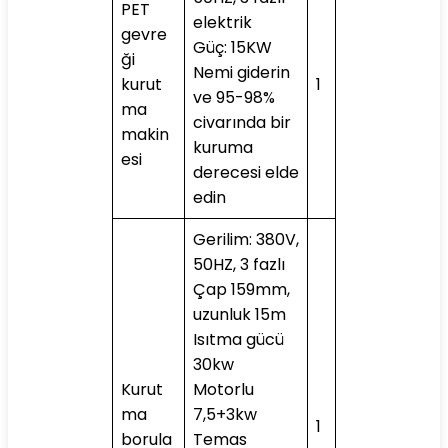
PET
elektrik
gevre
Güç: 15KW
ği
Nemi giderin
kurut
1
ve 95-98%
ma
civarında bir
makin
kuruma
esi
derecesi elde
edin
Gerilim: 380V,
50HZ, 3 fazlı
Çap 159mm,
uzunluk 15m
Isıtma gücü
30kw
Kurut
Motorlu
ma
7,5+3kw
1
borula
Temas