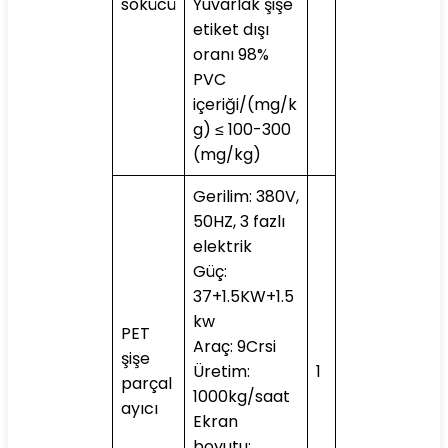
sökücü
Yuvarlak şişe
etiket dışı
oranı 98%
PVC
içeriği/(mg/k
g) ≤ 100-300
(mg/kg)
Gerilim: 380V,
50HZ, 3 fazlı
elektrik
Güç:
37+1.5KW+1.5
kw
PET
Araç: 9Crsi
şişe
Üretim:
1
parçal
1000kg/saat
ayıcı
Ekran
boyutu: