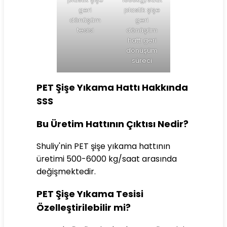
geri
plastik şişe
dönüşüm
geri
tesisi
dönüşüm
hattı geri
dönüşüm
süreci
PET Şişe Yıkama Hattı Hakkında
SSS
Bu Üretim Hattının Çıktısı Nedir?
Shuliy'nin PET şişe yıkama hattının
üretimi 500-6000 kg/saat arasında
değişmektedir.
PET Şişe Yıkama Tesisi
Özelleştirilebilir mi?