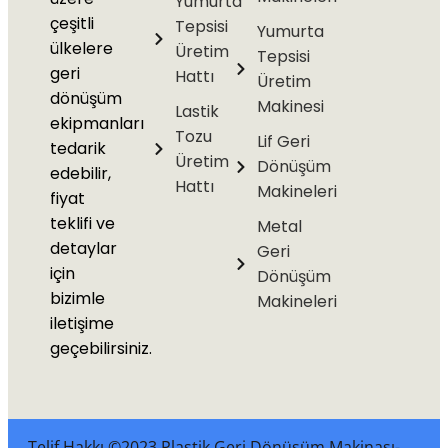
Yumurta
çeşitli
Tepsisi
Yumurta
ülkelere
Üretim
Tepsisi
geri
Hattı
Üretim
dönüşüm
Makinesi
Lastik
ekipmanları
Tozu
Lif Geri
tedarik
Üretim
Dönüşüm
edebilir,
Hattı
Makineleri
fiyat
teklifi ve
Metal
detaylar
Geri
için
Dönüşüm
bizimle
Makineleri
iletişime
geçebilirsiniz.
Telif Hakkı ©2023 Plastik Geri Dönüşüm Makinası-