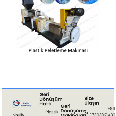
Plastik Peletleme Makinası
Geri
Bize
Dönüşüm
Ulaşın
Hattı
Geri
+86
Dönüşüm
Plastik
Shuliy
Makinaları
17303821432