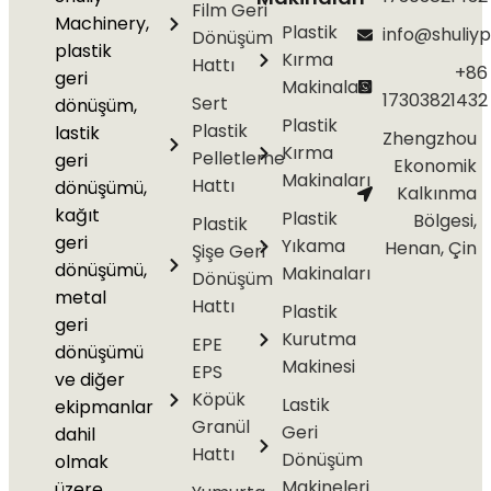
Film Geri
Machinery,
Plastik
info@shuliyp
Dönüşüm
plastik
Kırma
Hattı
+86
geri
Makinaları
17303821432
Sert
dönüşüm,
Plastik
Plastik
lastik
Zhengzhou
Kırma
Pelletleme
geri
Ekonomik
Makinaları
Hattı
dönüşümü,
Kalkınma
kağıt
Plastik
Bölgesi,
Plastik
geri
Yıkama
Henan, Çin
Şişe Geri
dönüşümü,
Makinaları
Dönüşüm
metal
Hattı
Plastik
geri
Kurutma
EPE
dönüşümü
Makinesi
EPS
ve diğer
Köpük
Lastik
ekipmanlar
Granül
Geri
dahil
Hattı
Dönüşüm
olmak
Makineleri
üzere