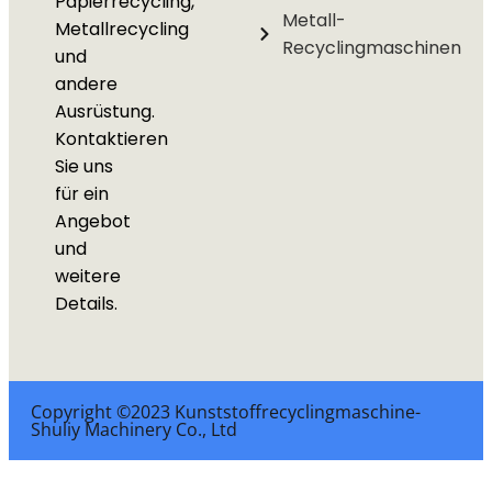
Papierrecycling,
Metall-
Metallrecycling
Recyclingmaschinen
und
andere
Ausrüstung.
Kontaktieren
Sie uns
für ein
Angebot
und
weitere
Details.
Copyright ©2023 Kunststoffrecyclingmaschine-
Shuliy Machinery Co., Ltd