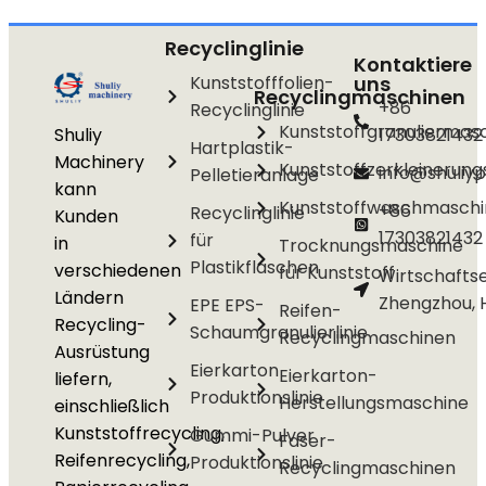
Recyclinglinie
Kontaktiere
Kunststofffolien-
uns
Recyclingmaschinen
+86
Recyclinglinie
Kunststoffgranuliermas
Shuliy
17303821432
Hartplastik-
Machinery
Kunststoffzerkleinerun
info@shuliyp
Pelletieranlage
kann
Kunststoffwaschmasch
+86
Recyclinglinie
Kunden
17303821432
für
in
Trocknungsmaschine
Plastikflaschen
verschiedenen
für Kunststoff
Wirtschafts
Ländern
Zhengzhou, 
EPE EPS-
Reifen-
Recycling-
Schaumgranulierlinie
Recyclingmaschinen
Ausrüstung
Eierkarton
Eierkarton-
liefern,
Produktionslinie
Herstellungsmaschine
einschließlich
Kunststoffrecycling,
Gummi-Pulver
Faser-
Reifenrecycling,
Produktionslinie
Recyclingmaschinen