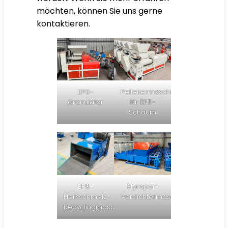
möchten, können Sie uns gerne
kontaktieren.
EPS-
Pelletiermaschine
Granulator
für EPE-
Schaum
EPS-
Styropor-
Heißschmelz-
Verdichtermaschine
Recyclingmaschine