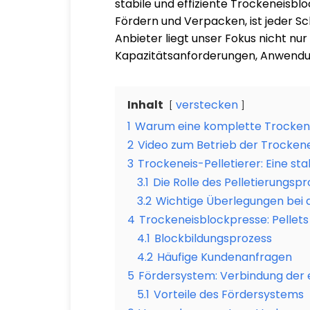
stabile und effiziente Trockeneisbl
Fördern und Verpacken, ist jeder Sch
Anbieter liegt unser Fokus nicht nur
Kapazitätsanforderungen, Anwendung
Inhalt
verstecken
1
Warum eine komplette Trockene
2
Video zum Betrieb der Trocken
3
Trockeneis-Pelletierer: Eine sta
3.1
Die Rolle des Pelletierungsp
3.2
Wichtige Überlegungen bei d
4
Trockeneisblockpresse: Pellet
4.1
Blockbildungsprozess
4.2
Häufige Kundenanfragen
5
Fördersystem: Verbindung der 
5.1
Vorteile des Fördersystems