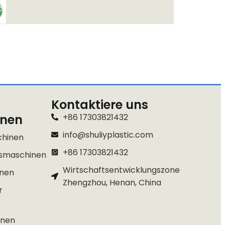
Kontaktiere uns
inen
+86 17303821432
info@shuliyplastic.com
chinen
+86 17303821432
gsmaschinen
Wirtschaftsentwicklungszone
inen
Zhengzhou, Henan, China
r
inen