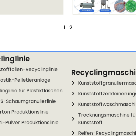
1
2
linglinie
tofffolien-Recyclinglinie
Recyclingmasch
astik-Pelletieranlage
Kunststoffgranuliermas
inglinie für Plastikflaschen
Kunststoffzerkleinerun
PS-Schaumgranulierlinie
Kunststoffwaschmasch
rton Produktionslinie
Trocknungsmaschine fü
-Pulver Produktionslinie
Kunststoff
Reifen-Recyclingmasch