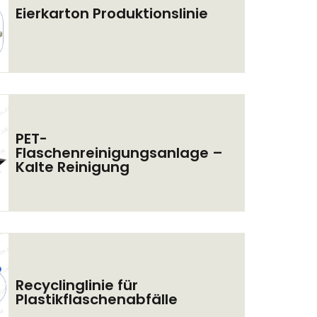
Eierkarton Produktionslinie
PET-
Flaschenreinigungsanlage –
Kalte Reinigung
Recyclinglinie für
Plastikflaschenabfälle