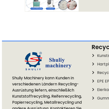
Recyc
Kunsts
Hartpl
Recycl
Shuliy Machinery kann Kunden in
EPE E
verschiedenen Ländern Recycling-
Eierka
Ausrüstung liefern, einschließlich
Kunststoffrecycling, Reifenrecycling,
Gummi
Papierrecycling, Metallrecycling und
andere Ausrüstung. Kontaktieren Sie