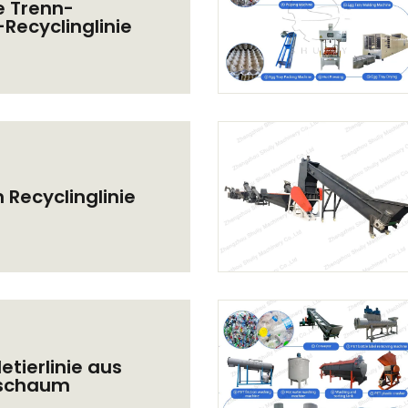
 Trenn-
Recyclinglinie
n Recyclinglinie
etierlinie aus
fschaum