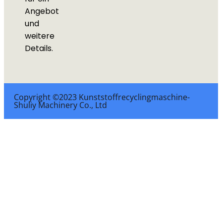
Angebot
und
weitere
Details.
Copyright ©2023 Kunststoffrecyclingmaschine-
Shuliy Machinery Co., Ltd