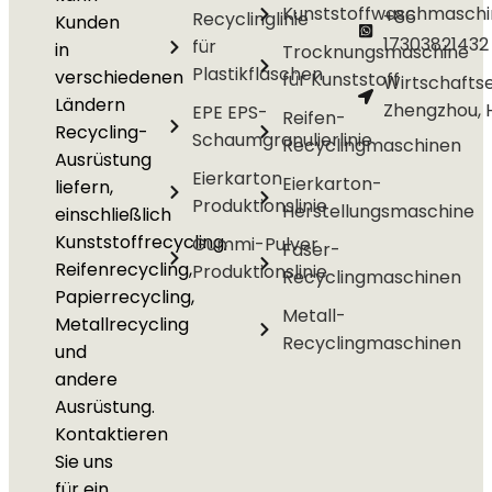
Kunststoffwaschmasch
+86
Recyclinglinie
Kunden
17303821432
für
in
Trocknungsmaschine
Plastikflaschen
verschiedenen
für Kunststoff
Wirtschafts
Ländern
Zhengzhou, 
EPE EPS-
Reifen-
Recycling-
Schaumgranulierlinie
Recyclingmaschinen
Ausrüstung
Eierkarton
Eierkarton-
liefern,
Produktionslinie
Herstellungsmaschine
einschließlich
Kunststoffrecycling,
Gummi-Pulver
Faser-
Reifenrecycling,
Produktionslinie
Recyclingmaschinen
Papierrecycling,
Metall-
Metallrecycling
Recyclingmaschinen
und
andere
Ausrüstung.
Kontaktieren
Sie uns
für ein