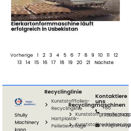
Eierkartonformmaschine läuft
erfolgreich in Usbekistan
Vorherige
1
2
3
4
5
6
7
8
9
10
11
12
13
14
15
16
17
18
19
20
21
Nächste
Recyclinglinie
Kontaktiere
Kunststofffolien-
uns
Recyclingmaschinen
+86
Recyclinglinie
Kunststoffgranuliermas
Shuliy
17303821432
Hartplastik-
Machinery
Kunststoffzerkleinerun
info@shuliyp
Pelletieranlage
kann