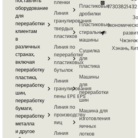
поставлять
пленки
Пластиковые
17303821432
оборудование
Линия
дробилки
для
Зо
гранулирования
переработки
Пластиковые
экономическ
твердых
клиентам
стиральные
разви
пластиков
в
машины
Чжэнчж
различных
Линия по
Хэнань, Ки
Сушилка
странах,
переработке
для
включая
пластиковых
пластика
переработку
бутылок
Машины
пластика,
Линия
для
переработку
гранулирования
переработки
шин,
пены EPE EPS
шин
переработку
Линия по
бумаги,
Машина для
производству
переработку
изготовления
яиц
металла
яичных
и другое
Линия
лотков