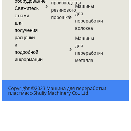
оборудование.
производства
Машины
Свяжитесь
резинового
для
с нами
порошка
переработки
для
волокна
получения
расценки
Машины
и
для
подробной
переработки
информации.
металла
Copyright ©2023 Машина для переработки
пластмасс-Shuliy Machinery Co., Ltd.