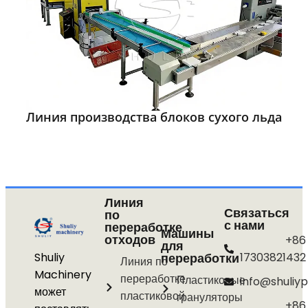
Линия производства блоков сухого льда
Линия
Связаться
по
с нами
переработке
Машины
отходов
+86
для
Shuliy
переработки
17303821432
Линия по
Machinery
переработке
Пластиковые
info@shuliyp
может
пластиковой
грануляторы
+86