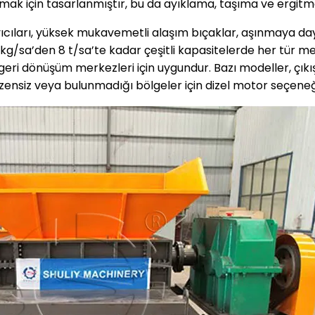
ak için tasarlanmıştır, bu da ayıklama, taşıma ve ergitme i
cıları, yüksek mukavemetli alaşım bıçaklar, aşınmaya daya
 kg/sa’den 8 t/sa’te kadar çeşitli kapasitelerde her tür met
eri dönüşüm merkezleri için uygundur. Bazı modeller, çıkı
 düzensiz veya bulunmadığı bölgeler için dizel motor seçen