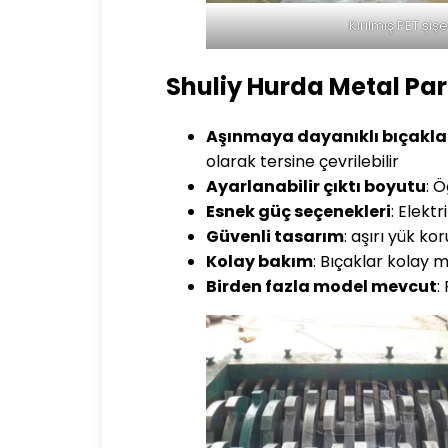
Kırılmış PET şiş
Shuliy Hurda Metal Pa
Aşınmaya dayanıklı bıçakla
olarak tersine çevrilebilir
Ayarlanabilir çıktı boyutu
: 
Esnek güç seçenekleri
: Elekt
Güvenli tasarım
: aşırı yük k
Kolay bakım
: Bıçaklar kolay mo
Birden fazla model mevcut
: