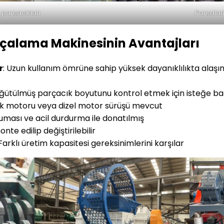
e parçacıkları
Parçalanm
rçalama Makinesinin Avantajları
r
: Uzun kullanım ömrüne sahip yüksek dayanıklılıkta alaşım ç
Öğütülmüş parçacık boyutunu kontrol etmek için isteğe ba
rik motoru veya dizel motor sürüşü mevcut
oruması ve acil durdurma ile donatılmış
nte edilip değiştirilebilir
 Farklı üretim kapasitesi gereksinimlerini karşılar