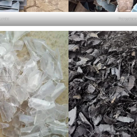
hurda
Parçalan