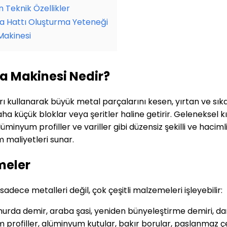
n Teknik Özellikler
a Hattı Oluşturma Yeteneği
Makinesi
a Makinesi Nedir?
ı kullanarak büyük metal parçalarını kesen, yırtan ve sıkan 
 küçük bloklar veya şeritler haline getirir. Geleneksel kırı
üminyum profiller ve variller gibi düzensiz şekilli ve haciml
 maliyetleri sunar.
meler
ece metalleri değil, çok çeşitli malzemeleri işleyebilir:
, hurda demir, araba şasi, yeniden bünyeleştirme demiri,
m profiller, alüminyum kutular, bakır borular, paslanmaz çe