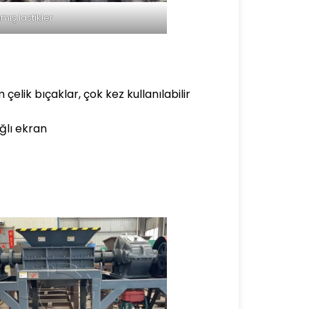
ış lastikler
elik bıçaklar, çok kez kullanılabilir
ğlı ekran