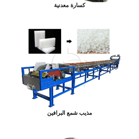
كسارة معدنية
مذيب شمع البرافين