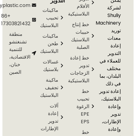
التدوير
info@shuliyplastic.com
الأفلام
ة
ماكينات
البلاستيكية
S
+86
تحبيب
Machi
17303821432
خط إنتاج
البلاستيك
حبيبات
منطقة
ماكينات
ت
البلاستيك
تشنغتشو
طحن
الصلبة
للتنمية
البلاستيك
ير
الاقتصادية،
خط إعادة
اء في
غسالات
خنان،
تدوير
ف
بلاستيك
الصين
الزجاجات
ن، بما
ماكينة
البلاستيكية
لك
تجفيف
 تدوير
خط
البلاستيك
ستيك،
تحبيب
آلات
ة
الرغوة
إعادة
EPE
تدوير
رات،
EPS
الإطارات
ة
خط