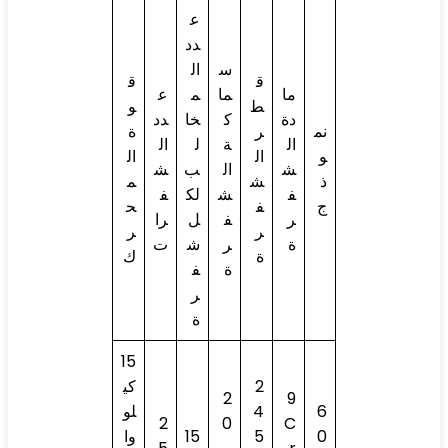
ع
دد
س
ال
ق
ق
ما
ما
م
ع
ط
و
دة
ك
خا
دد
نم
ر
ة
ال
ة
ل
ال
و
ال
ال
ش
ال
ب
ش
ذ
ش
م
ف
ش
لك
ف
ج
ف
ح
ر
ف
ل
را
ر
ر
ة
ر
ش
ت
ة
ك
ة
ف
ر
ة
15
2
كي
2
9
6
4
لو
2
0
C
0
5
15
وا