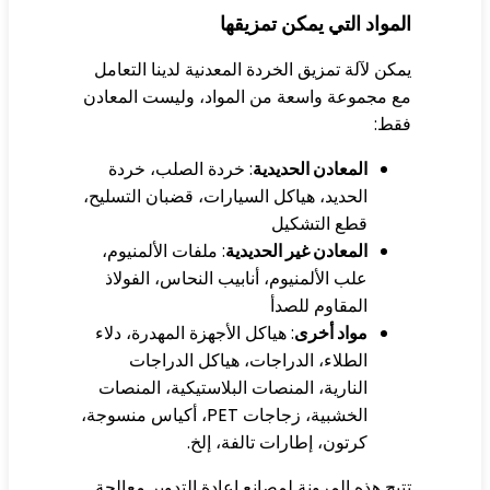
مواد التي يمكن تمزيقها
كن لآلة تمزيق الخردة المعدنية لدينا التعامل
 مجموعة واسعة من المواد، وليست المعادن
قط:
المعادن الحديدية
: خردة الصلب، خردة
الحديد، هياكل السيارات، قضبان التسليح،
قطع التشكيل
المعادن غير الحديدية
: ملفات الألمنيوم،
علب الألمنيوم، أنابيب النحاس، الفولاذ
المقاوم للصدأ
مواد أخرى
: هياكل الأجهزة المهدرة، دلاء
الطلاء، الدراجات، هياكل الدراجات
النارية، المنصات البلاستيكية، المنصات
الخشبية، زجاجات PET، أكياس منسوجة،
كرتون، إطارات تالفة، إلخ.
يح هذه المرونة لمصانع إعادة التدوير معالجة