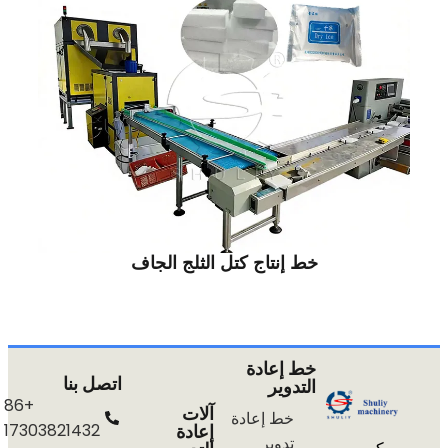
خط إنتاج كتل الثلج الجاف
خط إعادة
اتصل بنا
التدوير
+86
آلات
خط إعادة
إعادة
17303821432
تدوير