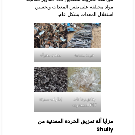
اد مختلفة على نفس المعدات وتحسين
تغلال المعدات بشكل عام.
خردة معدنية
معادن مجزأة
رقائق زجاجات
إطارات ممزقة
PET المسحوقة
ايا آلة تمزيق الخردة المعدنية من
Shuli