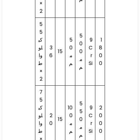
×
2
5
5
5
1
9
5
كي
0
8
C
0
3
لو
15
0
0
r
م
6
وا
م
0
Si
م
ط
م
×
2
7
5
5
2
9
10
كي
5
0
C
0
2
لو
15
0
0
r
م
0
وا
م
0
Si
م
ط
م
×