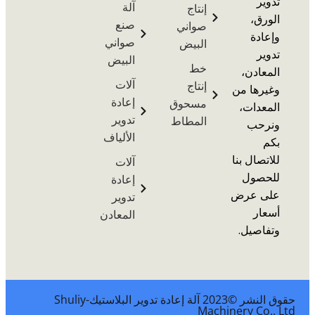
آلة
إنتاج
،
صنع
صواني
ة
صواني
البيض
البيض
خط
دن،
آلات
إنتاج
ها من
إعادة
مسحوق
ات،
تدوير
المطاط
ب
الألياف
ال بنا
آلات
ول
إعادة
 عرض
تدوير
ر
المعادن
يل.
حقوق النشر ©2023 آلة إعادة تدوير البلاستيك-Shuliy
Machinery C