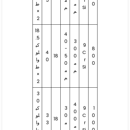
r
م
5
0
م
ط
Si
م
م
×
2
18
4
.5
0
3
9
كي
-
0
8
C
4
لو
18
5
0
0
r
0
وا
0
م
0
Si
ط
م
م
×
م
2
3
0
4
1
9
3
كي
0
0
C
0
3
لو
18
0
0
r
م
3
وا
م
0
Si
م
ط