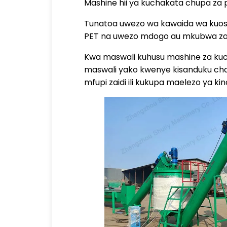
Mashine hii ya kuchakata chupa za p
Tunatoa uwezo wa kawaida wa kuosha
PET na uwezo mdogo au mkubwa zaidi 
Kwa maswali kuhusu mashine za kuch
maswali yako kwenye kisanduku cha
mfupi zaidi ili kukupa maelezo ya k