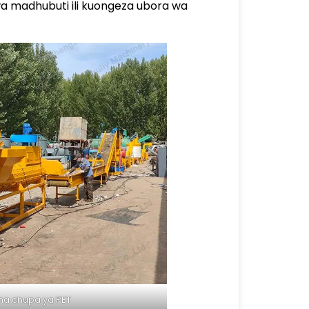
wa madhubuti ili kuongeza ubora wa
sha chupa ya PET