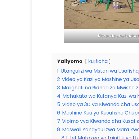
Kiwanda cha kuchak
Yaliyomo
kujificha
1
Utangulizi wa Mstari wa Usafish
2
Video ya Kazi ya Mashine ya Usaf
3
Malighafi na Bidhaa za Mwisho z
4
Mchakato wa Kufanya Kazi wa Ms
5
Video ya 3D ya Kiwanda cha Usa
6
Mashine Kuu ya Kusafisha Chup
7
Vipimo vya Kiwanda cha Kusafis
8
Maswali Yanayoulizwa Mara kwa
8.1
Je! Matokeo ya Laini Hii ya Uza