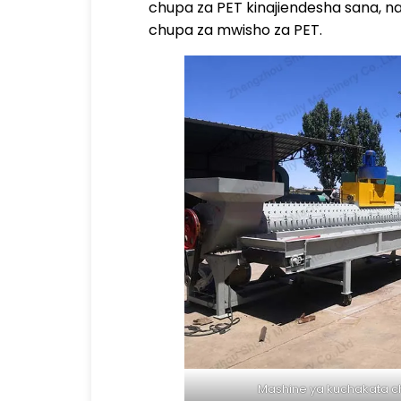
chupa za PET kinajiendesha sana, na
chupa za mwisho za PET.
Mashine ya kuchakata ch