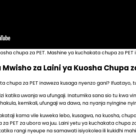
sha chupa za PET. Mashine ya kuchakata chupa za PET 
a Mwisho za Laini ya Kuosha Chupa z
ta chupa za PET inaweza kusaga nyenzo gani? Ifuatayo,
i katika uwanja wa ufungaji. Inatumika sana sio tu kwa viny
 chakula, kemikali, ufungaji wa dawa, na nyanja nyingine nyin
kataji kama vile kuweka lebo, kusagwa, na kuosha, chupa
za PET za ubora wa juu. Laini yetu ya kuchakata chupa za
tika rangi nyeupe na samawati isiyokolea ili kukidhi mahit