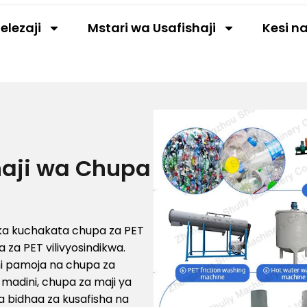
elezaji
Mstari wa Usafishaji
Kesi n
haji wa Chupa
ika kuchakata chupa za PET
za PET vilivyosindikwa.
ni pamoja na chupa za
 madini, chupa za maji ya
 bidhaa za kusafisha na