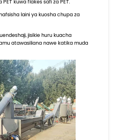
PET kuwa flakes safi za PET.
fsisha laini ya kuosha chupa za
ndeshaji, jisikie huru kuacha
lamu atawasiliana nawe katika muda