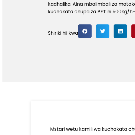
kadhalika. Aina mbalimbali za matok
kuchakata chupa za PET ni 500kg/h
Shiriki hii kwa
Mstari wetu kamili wa kuchakata chu