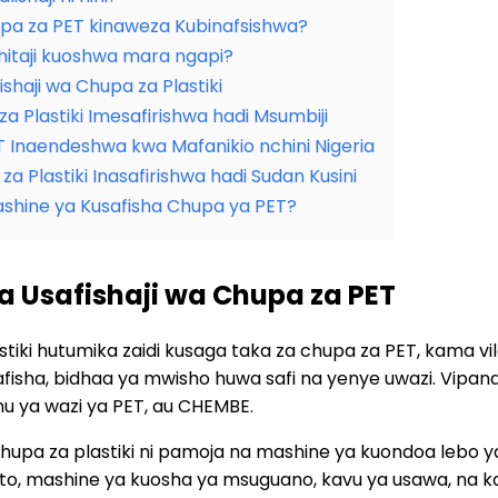
pa za PET kinaweza Kubinafsishwa?
ahitaji kuoshwa mara ngapi?
shaji wa Chupa za Plastiki
za Plastiki Imesafirishwa hadi Msumbiji
T Inaendeshwa kwa Mafanikio nchini Nigeria
 za Plastiki Inasafirishwa hadi Sudan Kusini
ashine ya Kusafisha Chupa ya PET?
a Usafishaji wa Chupa za PET
iki hutumika zaidi kusaga taka za chupa za PET, kama vil
safisha, bidhaa ya mwisho huwa safi na yenye uwazi. Vipan
amu ya wazi ya PET, au CHEMBE.
chupa za plastiki ni pamoja na mashine ya kuondoa lebo ya 
oto, mashine ya kuosha ya msuguano, kavu ya usawa, na 