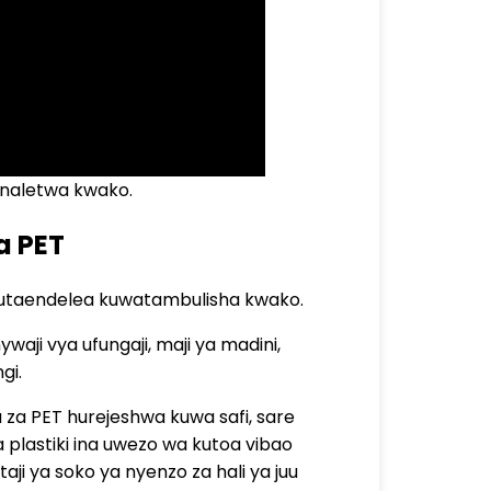
inaletwa kwako.
a PET
 tutaendelea kuwatambulisha kwako.
waji vya ufungaji, maji ya madini,
gi.
 za PET hurejeshwa kuwa safi, sare
 plastiki ina uwezo wa kutoa vibao
aji ya soko ya nyenzo za hali ya juu