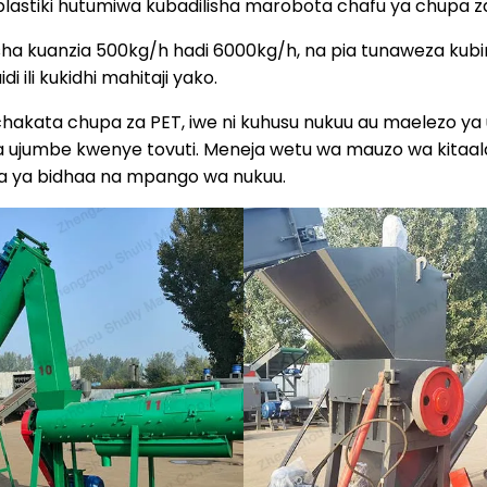
lastiki hutumiwa kubadilisha marobota chafu ya chupa za 
 kuanzia 500kg/h hadi 6000kg/h, na pia tunaweza kubina
ili kukidhi mahitaji yako.
akata chupa za PET, iwe ni kuhusu nukuu au maelezo ya ue
 ujumbe kwenye tovuti. Meneja wetu wa mauzo wa kitaa
ina ya bidhaa na mpango wa nukuu.