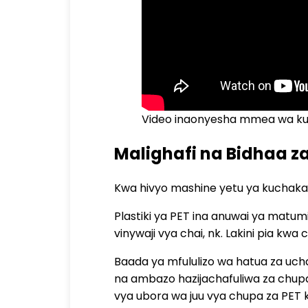
Video inaonyesha mmea wa kuo
Malighafi na Bidhaa z
Kwa hivyo mashine yetu ya kuchaka
Plastiki ya PET ina anuwai ya matumiz
vinywaji vya chai, nk. Lakini pia kwa
Baada ya mfululizo wa hatua za ucha
na ambazo hazijachafuliwa za chupa 
vya ubora wa juu vya chupa za PET ka