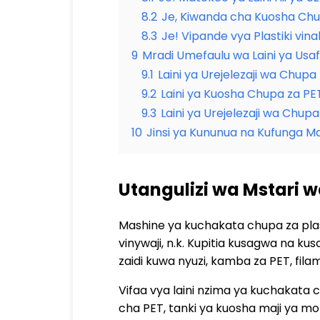
8.2
Je, Kiwanda cha Kuosha Chu
8.3
Je! Vipande vya Plastiki vin
9
Mradi Umefaulu wa Laini ya Usafi
9.1
Laini ya Urejelezaji wa Chupa 
9.2
Laini ya Kuosha Chupa za PE
9.3
Laini ya Urejelezaji wa Chupa
10
Jinsi ya Kununua na Kufunga M
Utangulizi wa Mstari w
Mashine ya kuchakata chupa za plast
vinywaji, n.k. Kupitia kusagwa na ku
zaidi kuwa nyuzi, kamba za PET, fil
Vifaa vya laini nzima ya kuchakata 
cha PET, tanki ya kuosha maji ya m