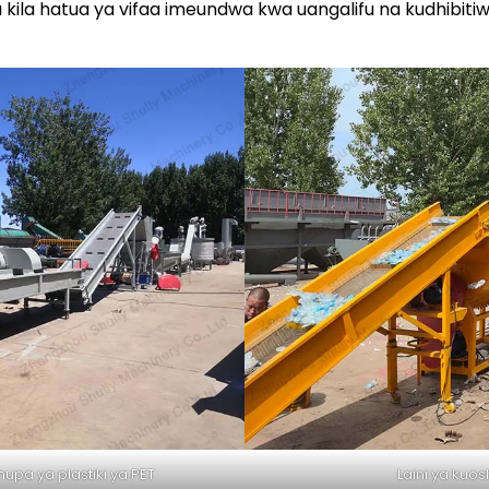
 kila hatua ya vifaa imeundwa kwa uangalifu na kudhibiti
upa ya plastiki ya PET
Laini ya kuo