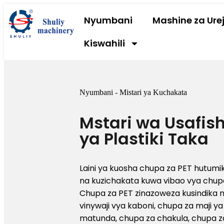
Nyumbani
Mashine za Urej
Kiswahili
Nyumbani
-
Mistari ya Kuchakata
Mstari wa Usafis
ya Plastiki Taka
Laini ya kuosha chupa za PET hutum
na kuzichakata kuwa vibao vya chupa 
Chupa za PET zinazoweza kusindika 
vinywaji vya kaboni, chupa za maji ya
matunda, chupa za chakula, chupa za