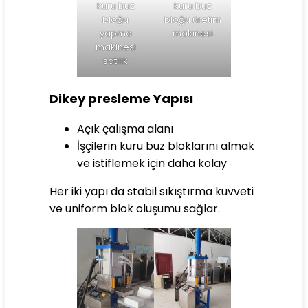
kuru buz
kuru buz
bloğu
bloğu üretim
yapma
makinesi
makinesi
satılık
Dikey presleme Yapısı
Açık çalışma alanı
İşçilerin kuru buz bloklarını almak
ve istiflemek için daha kolay
Her iki yapı da stabil sıkıştırma kuvveti
ve uniform blok oluşumu sağlar.