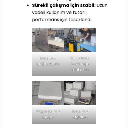
Sürekli çalışma için stabil:
Uzun
vadeli kullanım ve tutarlı
performans için tasarlandı.
kuru buz
Dikey kuru
bloğu yapıcı
buz bloğu
makinesi
50g kuru buz
kuru buz
bloğu
tuğlaları