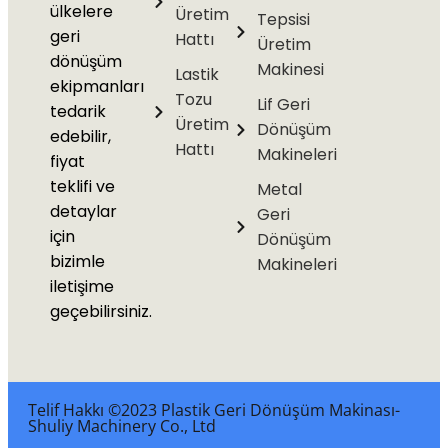
ülkelere
Üretim
Tepsisi
geri
Hattı
Üretim
dönüşüm
Makinesi
Lastik
ekipmanları
Tozu
Lif Geri
tedarik
Üretim
Dönüşüm
edebilir,
Hattı
Makineleri
fiyat
teklifi ve
Metal
detaylar
Geri
için
Dönüşüm
bizimle
Makineleri
iletişime
geçebilirsiniz.
Telif Hakkı ©2023 Plastik Geri Dönüşüm Makinası-
Shuliy Machinery Co., Ltd