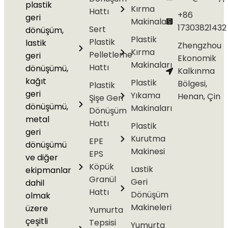
plastik
Kırma
Hattı
+86
geri
Makinaları
17303821432
Sert
dönüşüm,
Plastik
Plastik
lastik
Zhengzhou
Kırma
Pelletleme
geri
Ekonomik
Makinaları
Hattı
dönüşümü,
Kalkınma
kağıt
Plastik
Bölgesi,
Plastik
geri
Yıkama
Henan, Çin
Şişe Geri
dönüşümü,
Makinaları
Dönüşüm
metal
Hattı
Plastik
geri
Kurutma
EPE
dönüşümü
Makinesi
EPS
ve diğer
Köpük
Lastik
ekipmanlar
Granül
Geri
dahil
Hattı
Dönüşüm
olmak
Makineleri
üzere
Yumurta
çeşitli
Tepsisi
Yumurta