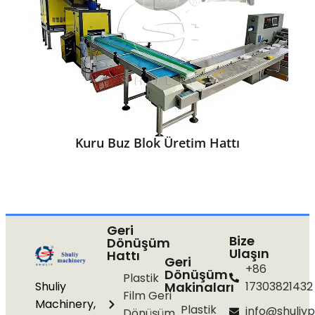
Kuru Buz Blok Üretim Hattı
Geri
Bize
Dönüşüm
Ulaşın
Hattı
Geri
+86
Dönüşüm
Plastik
Shuliy
Makinaları
17303821432
Film Geri
Machinery,
Plastik
info@shuliyp
Dönüşüm