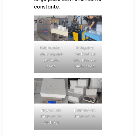
constante.
fabricador
Máquina
de bloques
vertical de
de hielo
bloques de
seco
hielo seco
Bloque de
ladrillos de
hielo seco
hielo seco
de 50 g