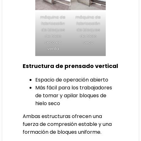
máquina de
máquina de
fabricación
fabricación
de bloques
de bloques
de hielo
de hielo
seco en
seco
venta
Estructura de prensado vertical
Espacio de operación abierto
Más fácil para los trabajadores
de tomar y apilar bloques de
hielo seco
Ambas estructuras ofrecen una
fuerza de compresión estable y una
formación de bloques uniforme.