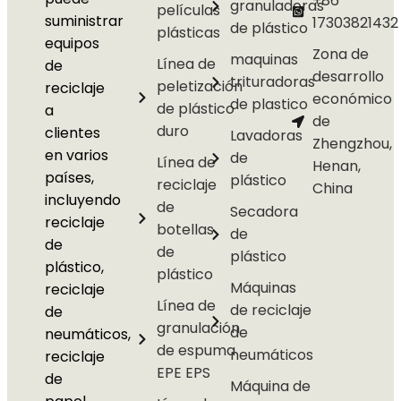
+86
granuladoras
películas
suministrar
17303821432
de plástico
plásticas
equipos
Zona de
maquinas
Línea de
de
desarrollo
trituradoras
peletización
reciclaje
económico
de plastico
de plástico
a
de
duro
clientes
Lavadoras
Zhengzhou,
en varios
de
Línea de
Henan,
países,
plástico
reciclaje
China
incluyendo
de
Secadora
reciclaje
botellas
de
de
de
plástico
plástico,
plástico
Máquinas
reciclaje
Línea de
de reciclaje
de
granulación
de
neumáticos,
de espuma
neumáticos
reciclaje
EPE EPS
de
Máquina de