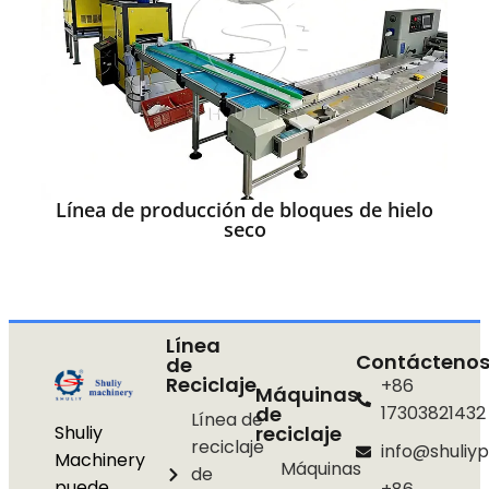
Línea de producción de bloques de hielo
seco
Línea
Contácteno
de
Reciclaje
+86
Máquinas
de
17303821432
Línea de
Shuliy
reciclaje
reciclaje
info@shuliyp
Machinery
Máquinas
de
puede