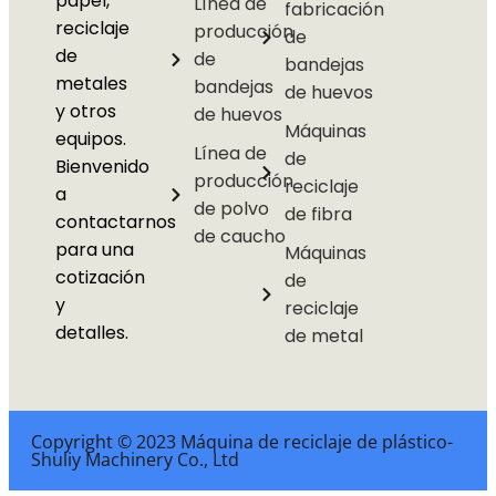
papel,
Línea de
fabricación
reciclaje
producción
de
de
de
bandejas
metales
bandejas
de huevos
y otros
de huevos
Máquinas
equipos.
Línea de
de
Bienvenido
producción
reciclaje
a
de polvo
de fibra
contactarnos
de caucho
para una
Máquinas
cotización
de
y
reciclaje
detalles.
de metal
Copyright © 2023 Máquina de reciclaje de plástico-
Shuliy Machinery Co., Ltd