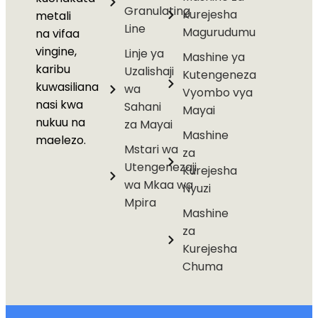
Granulating
Kurejesha
metali
Line
Magurudumu
na vifaa
vingine,
Linje ya
Mashine ya
karibu
Uzalishaji
Kutengeneza
kuwasiliana
wa
Vyombo vya
nasi kwa
Sahani
Mayai
nukuu na
za Mayai
Mashine
maelezo.
Mstari wa
za
Utengenezaji
Kurejesha
wa Mkaa wa
Nyuzi
Mpira
Mashine
za
Kurejesha
Chuma