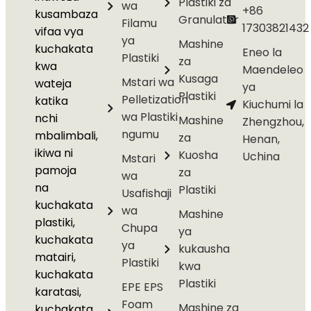
Plastiki za
wa
+86
kusambaza
Granulator
Filamu
17303821432
vifaa vya
ya
Mashine
kuchakata
Eneo la
Plastiki
za
kwa
Maendeleo
Kusaga
Mstari wa
wateja
ya
Plastiki
Pelletization
katika
Kiuchumi la
wa Plastiki
nchi
Mashine
Zhengzhou,
ngumu
mbalimbali,
za
Henan,
ikiwa ni
Kuosha
Uchina
Mstari
pamoja
za
wa
na
Plastiki
Usafishaji
kuchakata
wa
Mashine
plastiki,
Chupa
ya
kuchakata
ya
kukausha
matairi,
Plastiki
kwa
kuchakata
Plastiki
EPE EPS
karatasi,
Foam
Mashine za
kuchakata