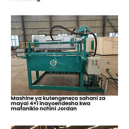
Mashine ya kutengeneza sahani za
mayai 4×1 inayoendesha kwa
mafanikio nchini Jordan