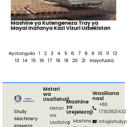
Mashine ya Kutengeneza Tray ya
Mayai Inafanya Kazi Vizuri Uzbekistan
Iliyotangulia
1
2
3
4
5
6
7
8
9
10
11
12
13
14
15
16
17
18
19
20
21
Inayofuata
Mstari
Wasiliana
wa
nasi
Usafishaji
Mashine
+86
za
Mstari
Shuliy
Urejelezaji
17303821432
wa
Machinery
Mashine za
info@shuliyp
Usafishaji
inaweza