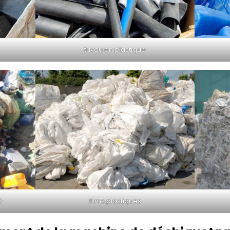
tuyau en plastique
D
films plastiques