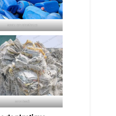
seau en plastique
sac tissé