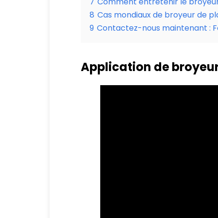
7
Comment entretenir le broyeur
8
Cas mondiaux de broyeur de pl
9
Contactez-nous maintenant : F
Application de broyeur