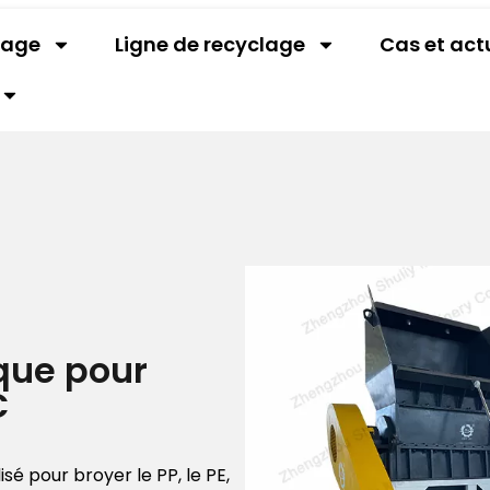
lage
Ligne de recyclage
Cas et act
que pour
C
isé pour broyer le PP, le PE,