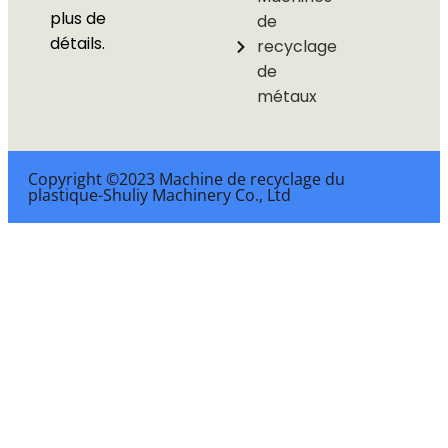
plus de
de
détails.
recyclage
de
métaux
Copyright ©2023 Machine de recyclage du
plastique-Shuliy Machinery Co., Ltd