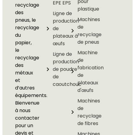
pour
EPE EPS
recyclage
plastique
des
Ligne de
Machines
pneus, le
production
de
recyclage
de
recyclage
du
plateaux à
de pneus
papier,
œufs
le
Machine
Ligne de
recyclage
de
production
des
fabrication
de poudre
métaux
de
de
et
plateaux
caoutchouc
d’autres
d'œufs
équipements.
Machines
Bienvenue
de
à nous
recyclage
contacter
de fibres
pour un
devis et
Machines