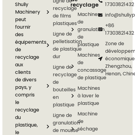
Ligne de
Shuliy
recyclage
17303821432
recyclage
Machinery
Machines
info@shuliyp
de films
peut
de
plastiques
+86
fournir
granulation
17303821432
Ligne de
des
de
pelletisation
équipements
Zone de
plastique
de plastique
de
développem
Machines
dur
recyclage
économique
de
aux
Zhengzhou,
Ligne de
concassage
clients
Henan, Chin
recyclage
de plastique
de divers
de
pays, y
Machines
bouteilles
compris
à laver le
en
le
plastique
plastique
recyclage
Machine
Ligne de
du
de
granulation
plastique,
séchage
de mousse
le