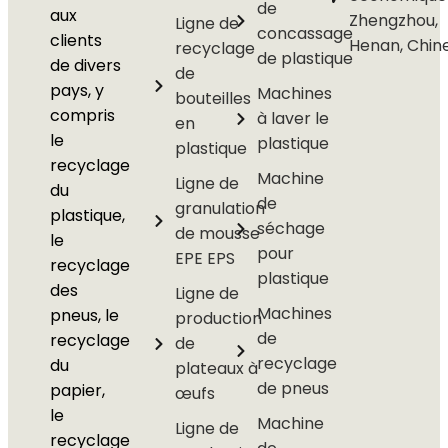
de
aux
Zhengzhou,
Ligne de
concassage
clients
Henan, Chin
recyclage
de plastique
de divers
de
pays, y
Machines
bouteilles
compris
à laver le
en
le
plastique
plastique
recyclage
Machine
Ligne de
du
de
granulation
plastique,
séchage
de mousse
le
pour
EPE EPS
recyclage
plastique
des
Ligne de
Machines
pneus, le
production
de
recyclage
de
recyclage
du
plateaux à
de pneus
papier,
œufs
le
Machine
Ligne de
recyclage