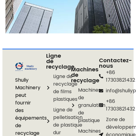
Ligne
Contactez-
de
nous
recyclage
Machines
+86
de
Ligne de
Shuliy
recyclage
17303821432
recyclage
Machinery
Machines
info@shuliyp
de films
peut
de
plastiques
+86
fournir
granulation
17303821432
Ligne de
des
de
pelletisation
équipements
Zone de
plastique
de plastique
de
développem
Machines
dur
recyclage
économique