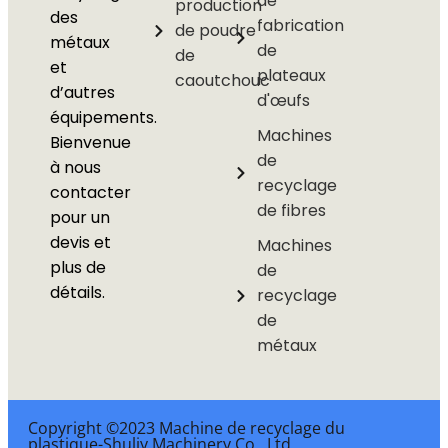
de
production
des
fabrication
de poudre
métaux
de
de
et
plateaux
caoutchouc
d’autres
d'œufs
équipements.
Machines
Bienvenue
de
à nous
recyclage
contacter
de fibres
pour un
devis et
Machines
plus de
de
détails.
recyclage
de
métaux
Copyright ©2023 Machine de recyclage du
plastique-Shuliy Machinery Co., Ltd