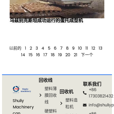
乌兹别克斯坦成功运行的蛋托成型机
以前的
1
2
3
4
5
6
7
8
9
10
11
12
13
14
15
16
17
18
19
20
21
下一个
回收线
联系我们
塑料薄
+86
回收机
膜回收
17303821432
塑料造
Shuliy
线
info@shuliyp
粒机
Machinery
硬塑料
can
+86