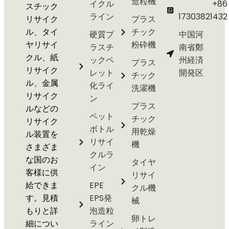
造粒機
イクル
+86
スチック
ライン
17303821432
リサイク
プラス
ル、タイ
チック
硬質プ
中国河
ヤリサイ
粉砕機
ラスチ
南省鄭
クル、紙
ックペ
州経済
プラス
リサイク
レット
開発区
チック
ル、金属
化ライ
洗濯機
リサイク
ン
プラス
ルなどの
ペット
チック
リサイク
ボトル
用乾燥
ル装置を
リサイ
機
さまざま
クルラ
な国のお
タイヤ
イン
客様に供
リサイ
給できま
EPE
クル機
す。見積
EPS発
械
もりと詳
泡造粒
卵トレ
細につい
ライン