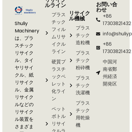
お問い合
ルライン
わせ
リサイク
プラス
+86
ル機械
チック
Shuliy
17303821432
プラス
フィル
Machinery
info@shuliyp
チック
ムリサ
は、プラ
造粒機
イクル
+86
スチック
ライン
17303821432
リサイク
プラス
ル、タイ
チック
硬質プ
中国河
ヤリサイ
粉砕機
ラスチ
南省鄭
クル、紙
ックペ
州経済
プラス
リサイク
レット
開発区
チック
ル、金属
化ライ
洗濯機
リサイク
ン
プラス
ルなどの
ペット
チック
リサイク
ボトル
用乾燥
ル装置を
リサイ
機
さまざま
クルラ