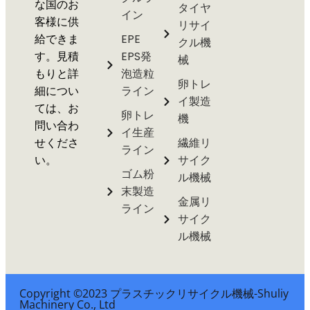
な国のお
タイヤ
イン
客様に供
リサイ
給できま
EPE
クル機
す。見積
EPS発
械
もりと詳
泡造粒
卵トレ
細につい
ライン
イ製造
ては、お
卵トレ
機
問い合わ
イ生産
せくださ
繊維リ
ライン
い。
サイク
ゴム粉
ル機械
末製造
金属リ
ライン
サイク
ル機械
Copyright ©2023 プラスチックリサイクル機械-Shuliy
Machinery Co., Ltd