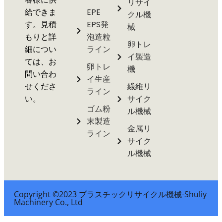
リサイ
給できま
EPE
クル機
す。見積
EPS発
械
もりと詳
泡造粒
卵トレ
細につい
ライン
イ製造
ては、お
卵トレ
機
問い合わ
イ生産
せくださ
繊維リ
ライン
い。
サイク
ゴム粉
ル機械
末製造
金属リ
ライン
サイク
ル機械
Copyright ©2023 プラスチックリサイクル機械-Shuliy
Machinery Co., Ltd