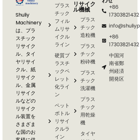
わせ
リサイク
プラス
+86
ル機械
チック
Shuliy
17303821432
プラス
フィル
Machinery
info@shuliyp
チック
ムリサ
は、プラ
造粒機
イクル
+86
スチック
ライン
17303821432
リサイク
プラス
ル、タイ
チック
硬質プ
中国河
ヤリサイ
粉砕機
ラスチ
南省鄭
クル、紙
ックペ
州経済
プラス
リサイク
レット
開発区
チック
ル、金属
化ライ
洗濯機
リサイク
ン
プラス
ルなどの
ペット
チック
リサイク
ボトル
用乾燥
ル装置を
リサイ
機
さまざま
クルラ
な国のお
タイヤ
イン
客様に供