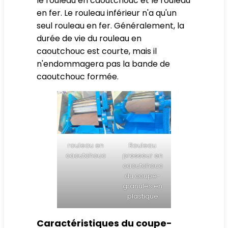
le rouleau en caoutchouc et le rouleau
en fer. Le rouleau inférieur n'a qu'un
seul rouleau en fer. Généralement, la
durée de vie du rouleau en
caoutchouc est courte, mais il
n'endommagera pas la bande de
caoutchouc formée.
rouleau en
Rouleau
caoutchouc
presseur en
caoutchouc
du coupe-
granulés en
plastique
Caractéristiques du coupe-