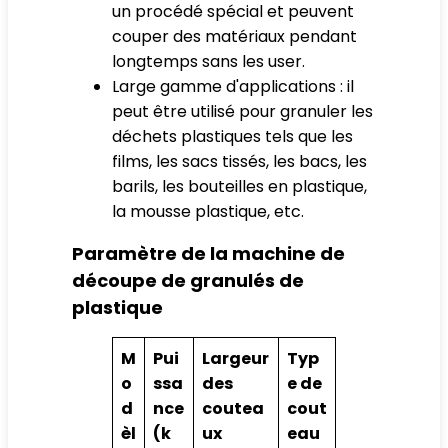
un procédé spécial et peuvent
couper des matériaux pendant
longtemps sans les user.
Large gamme d'applications : il
peut être utilisé pour granuler les
déchets plastiques tels que les
films, les sacs tissés, les bacs, les
barils, les bouteilles en plastique,
la mousse plastique, etc.
Paramètre de la machine de
découpe de granulés de
plastique
M
Pui
Largeur
Typ
o
ssa
des
e de
d
nce
coutea
cout
èl
(k
ux
eau