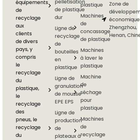
pelletisation
équipements
Zone de
plastique
de plastique
de
développem
Machines
dur
recyclage
économique
de
aux
Zhengzhou,
Ligne de
concassage
clients
Henan, Chin
recyclage
de plastique
de divers
de
pays, y
Machines
bouteilles
compris
à laver le
en
le
plastique
plastique
recyclage
Machine
Ligne de
du
de
granulation
plastique,
séchage
de mousse
le
pour
EPE EPS
recyclage
plastique
des
Ligne de
Machines
pneus, le
production
de
recyclage
de
recyclage
du
plateaux à