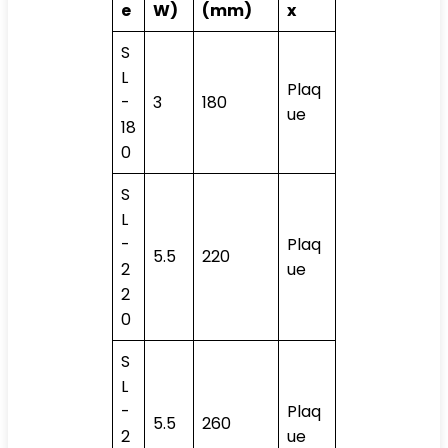
e
W)
(mm)
x
S
L
Plaq
-
3
180
ue
18
0
S
L
-
Plaq
5.5
220
2
ue
2
0
S
L
-
Plaq
5.5
260
2
ue