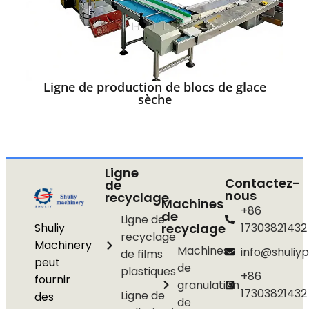
Ligne de production de blocs de glace
sèche
Ligne
Contactez-
de
nous
recyclage
Machines
+86
de
Ligne de
Shuliy
recyclage
17303821432
recyclage
Machinery
Machines
info@shuliyp
de films
peut
de
plastiques
+86
fournir
granulation
17303821432
Ligne de
des
de