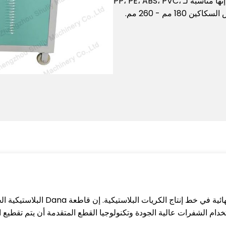
تستخدم لتقطيع البلاستيك إلى كريات صغيرة. إنها مناسبة لـ PP، PE، ABS، PVC،
آلة قطع الحبيبات البلاستيكية هي الخطوة ا
خدام الشفرات عالية الجودة وتكنولوجيا القطع المتقدمة أن يتم تقطيع 