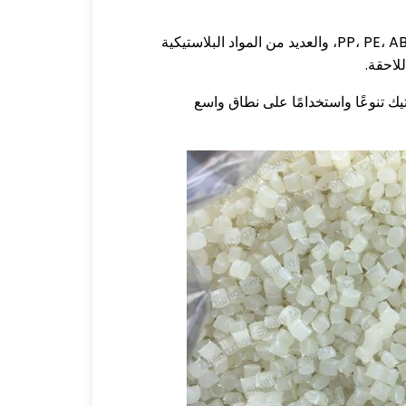
آلة قطع الحبيبات البلاستيكية مناسبة لإنتاج الكريات المعاد تدويرها والمختلطة الألوان من PP، PE، ABS، PVC، PET، EPE، EPS، والعديد من المواد البلاستيكية
لاحقة.
يك تنوعًا واستخدامًا على نطاق واسع