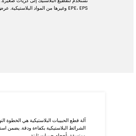
EPE، EPS وغيرها من المواد البلاستيكية. عرض السكاكين 180 مم - 260 مم.
الشرائط البلاستيكية بكفاءة ودقة. يضمن است
ومتسقة بأحجام حبيبات ثابتة.